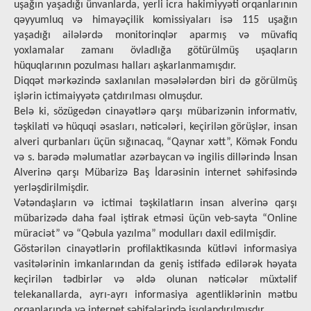
uşağın yaşadığı ünvanlarda, yerli icra hakimiyyəti orqanlarının
qəyyumluq və himayəçilik komissiyaları isə 115 uşağın
yaşadığı ailələrdə monitorinqlər aparmış və müvafiq
yoxlamalar zamanı övladlığa götürülmüş uşaqların
hüquqlarının pozulması halları aşkarlanmamışdır.
Diqqət mərkəzində saxlanılan məsələlərdən biri də görülmüş
işlərin ictimaiyyətə çatdırılması olmuşdur.
Belə ki, sözügedən cinayətlərə qarşı mübarizənin informativ,
təşkilati və hüquqi əsasları, nəticələri, keçirilən görüşlər, insan
alveri qurbanları üçün sığınacaq, “Qaynar xətt”, Kömək Fondu
və s. barədə məlumatlar azərbaycan və ingilis dillərində İnsan
Alverinə qarşı Mübarizə Baş İdarəsinin internet səhifəsində
yerləşdirilmişdir.
Vətəndaşların və ictimai təşkilatların insan alverinə qarşı
mübarizədə daha fəal iştirak etməsi üçün veb-sayta “Online
müraciət” və “Qəbula yazılma” modulları daxil edilmişdir.
Göstərilən cinаyətlərin prоfilаktikаsındа kütləvi infоrmаsiyа
vаsitələrinin imkаnlаrındаn da geniş istifаdə edilərək həyata
keçirilən tədbirlər və əldə оlunаn nəticələr müхtəlif
tеlеkаnаllаrdа, аyrı-аyrı infоrmаsiyа аgеntliklərinin mətbu
orqanlarında və internet səhifələrində işıqlаndırılmışdır.