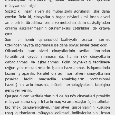
məsuliyyətə cəlb olunmuş, həmin əməllərin 1165 qurbanı
müəyyən edilmişdir.
Sözsüz ki, insan alveri ilə mübarizədə görülməli işlər daha
çoxdur. Belə ki, cinayətlərin başqa növləri kimi insan alveri
əməllərinin törədilmə forma və metodları daim dəyişdiyindən
onların aşkarlanmasının özünəməxsus çətinlikləri də ortaya
çıxır.
Son illər həmin qanunazidd fəaliyyətin əsasən internet
üzərindən həyata keçirilməsi isə daha böyük səylər tələb edir.
Ölkəmizdə insan alveri cinayətlərinin saytlar üzərindən
törədilməsi qeydə alınmasa da, həmin növ cinayətlərin
qabaqlanması və aşkarlanması üçün beynəlxalq təcrübəyə
uyğun yeni mexanizmlərin işlənib hazırlanması istiqamətində
lazımi iş aparılır. Paralel olaraq insan alveri cinayətlərinin
peşəkar təqibi məqsədilə əməkdaşların professional
hazırlığının artırılmasına, müasir texnologiyaların tətbiqinə
geniş yer verilir.
Qarşıda duran vəzifələrdən biri də bu növ cinayətləri proaktiv
müəyyən etmə səylərini artırmaq və əməkdaşlar üçün təlimlər
keçirmək, qanunvericiliyin, insan alveri qurbanlarının, xüsusən
uşaq qurbanların müəyyən edilməsi indikatorlarının, insan