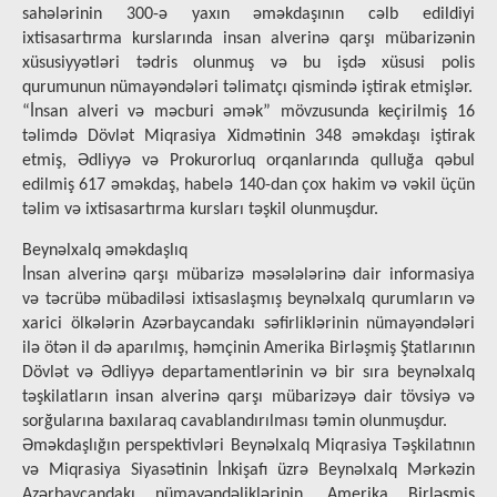
sahələrinin 300-ə yaxın əməkdaşının cəlb edildiyi
ixtisasartırma kurslarında insan alverinə qarşı mübarizənin
xüsusiyyətləri tədris olunmuş və bu işdə xüsusi polis
qurumunun nümayəndələri təlimatçı qismində iştirak etmişlər.
“İnsan alveri və məcburi əmək” mövzusunda keçirilmiş 16
təlimdə Dövlət Miqrasiya Xidmətinin 348 əməkdaşı iştirak
etmiş, Ədliyyə və Prokurorluq orqanlarında qulluğa qəbul
edilmiş 617 əməkdaş, habelə 140-dan çox hakim və vəkil üçün
təlim və ixtisasartırma kursları təşkil olunmuşdur.
Beynəlxalq əməkdaşlıq
İnsan alverinə qаrşı mübаrizə məsələlərinə dair infоrmаsiyа
və təcrübə mübadiləsi ixtisaslaşmış bеynəlхаlq qurumların və
xarici ölkələrin Аzərbаycаndаkı səfirliklərinin nümayəndələri
ilə ötən il də aparılmış, həmçinin Amerika Birləşmiş Ştatlarının
Dövlət və Ədliyyə departamentlərinin və bir sıra beynəlxalq
təşkilatların insan alverinə qarşı mübarizəyə dair tövsiyə və
sorğularına baxılaraq cavablandırılması təmin olunmuşdur.
Əməkdaşlığın perspektivləri Beynəlxalq Miqrasiya Təşkilatının
və Miqrasiya Siyasətinin İnkişafı üzrə Beynəlxalq Mərkəzin
Azərbaycandakı nümayəndəliklərinin, Amerika Birləşmiş