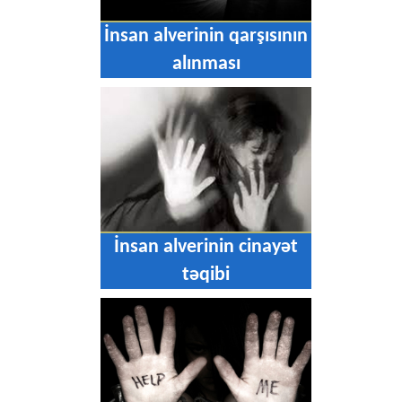
İnsan alverinin qarşısının
alınması
İnsan alverinin cinayət
təqibi