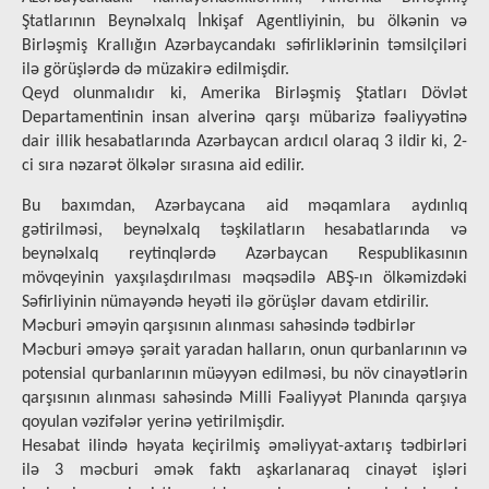
Ştatlarının Beynəlxalq İnkişaf Agentliyinin, bu ölkənin və
Birləşmiş Krallığın Azərbaycandakı səfirliklərinin təmsilçiləri
ilə görüşlərdə də müzakirə edilmişdir.
Qeyd olunmalıdır ki, Amerika Birləşmiş Ştatları Dövlət
Departamentinin insan alverinə qarşı mübarizə fəaliyyətinə
dair illik hesabatlarında Azərbaycan ardıcıl olaraq 3 ildir ki, 2-
ci sıra nəzarət ölkələr sırasına aid edilir.
Bu baxımdan, Azərbaycana aid məqamlara aydınlıq
gətirilməsi, beynəlxalq təşkilatların hesabatlarında və
beynəlxalq reytinqlərdə Azərbaycan Respublikasının
mövqeyinin yaxşılaşdırılması məqsədilə ABŞ-ın ölkəmizdəki
Səfirliyinin nümayəndə heyəti ilə görüşlər davam etdirilir.
Məcburi əməyin qarşısının alınması sahəsində tədbirlər
Məcburi əməyə şərait yaradan halların, onun qurbanlarının və
potensial qurbanlarının müəyyən edilməsi, bu növ cinayətlərin
qarşısının alınması sahəsində Milli Fəaliyyət Planında qarşıya
qoyulan vəzifələr yerinə yetirilmişdir.
Hesabat ilində həyata keçirilmiş əməliyyat-axtarış tədbirləri
ilə 3 məcburi əmək faktı aşkarlanaraq cinayət işləri