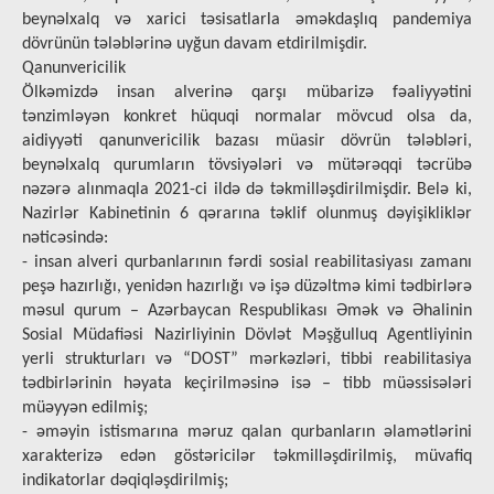
beynəlxalq və xarici təsisatlarla əməkdaşlıq pandemiya
dövrünün tələblərinə uyğun davam etdirilmişdir.
Qanunvericilik
Ölkəmizdə insan alverinə qarşı mübarizə fəaliyyətini
tənzimləyən konkret hüquqi normalar mövcud olsa da,
aidiyyəti qanunvericilik bazası müasir dövrün tələbləri,
beynəlxalq qurumların tövsiyələri və mütərəqqi təcrübə
nəzərə alınmaqla 2021-ci ildə də təkmilləşdirilmişdir. Belə ki,
Nazirlər Kabinetinin 6 qərarına təklif olunmuş dəyişikliklər
nəticəsində:
- insan alveri qurbanlarının fərdi sosial reabilitasiyası zamanı
peşə hazırlığı, yenidən hazırlığı və işə düzəltmə kimi tədbirlərə
məsul qurum – Azərbaycan Respublikası Əmək və Əhalinin
Sosial Müdafiəsi Nazirliyinin Dövlət Məşğulluq Agentliyinin
yerli strukturları və “DOST” mərkəzləri, tibbi reabilitasiya
tədbirlərinin həyata keçirilməsinə isə – tibb müəssisələri
müəyyən edilmiş;
- əməyin istismarına məruz qalan qurbanların əlamətlərini
xarakterizə edən göstəricilər təkmilləşdirilmiş, müvafiq
indikatorlar dəqiqləşdirilmiş;