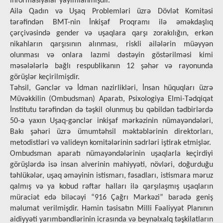
informasiyalar yayımlanmışdır.
Ailə Qadın və Uşaq Problemləri üzrə Dövlət Komitəsi
tərəfindən BMT-nin İnkişaf Proqramı ilə əməkdaşlıq
çərçivəsində gender və uşaqlara qarşı zorakılığın, erkən
nikahların qarşısının alınması, riskli ailələrin müəyyən
olunması və onlara lazımi dəstəyin göstərilməsi kimi
məsələlərlə bağlı respublikanın 12 şəhər və rayonunda
görüşlər keçirilmişdir.
Təhsil, Gənclər və İdman nazirlikləri, İnsan hüquqları üzrə
Müvəkkilin (Ombudsman) Aparatı, Psixologiya Elmi-Tədqiqat
İnstitutu tərəfindən də təşkil olunmuş bu qəbildən tədbirlərdə
50-ə yaxın Uşaq-gənclər inkişaf mərkəzinin nümayəndələri,
Bakı şəhəri üzrə ümumtəhsil məktəblərinin direktorları,
metodistləri və valideyn komitələrinin sədrləri iştirak etmişlər.
Ombudsman aparatı nümayəndələrinin uşaqlarla keçirdiyi
görüşlərdə isə insan alverinin mahiyyəti, növləri, doğurduğu
təhlükələr, uşaq əməyinin istismarı, fəsadları, istismara məruz
qalmış və ya kobud rəftar halları ilə qarşılaşmış uşaqların
müraciət edə biləcəyi “916 Çağrı Mərkəzi” barədə geniş
məlumat verilmişdir. Həmin təsisatın Milli Fəaliyyət Planının
aidiyyəti yarımbəndlərinin icrasında və beynəlxalq təşkilatların