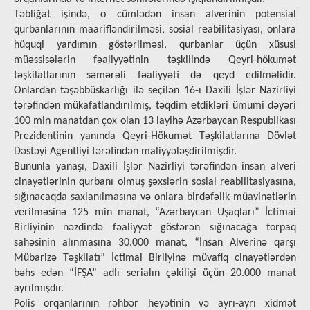
Təbliğat işində, o cümlədən insan alverinin potensial
qurbanlarının maarifləndirilməsi, sosial reabilitasiyası, onlara
hüquqi yardımın göstərilməsi, qurbanlar üçün xüsusi
müəssisələrin fəaliyyətinin təşkilində Qeyri-hökumət
təşkilatlarının səmərəli fəaliyyəti də qeyd edilməlidir.
Onlardan təşəbbüskarlığı ilə seçilən 16-ı Daxili İşlər Nazirliyi
tərəfindən mükafatlandırılmış, təqdim etdikləri ümumi dəyəri
100 min manatdan çox olan 13 layihə Azərbaycan Respublikası
Prezidentinin yanında Qeyri-Hökumət Təşkilatlarına Dövlət
Dəstəyi Agentliyi tərəfindən maliyyələşdirilmişdir.
Bununla yanaşı, Daxili İşlər Nazirliyi tərəfindən insan alveri
cinayətlərinin qurbanı olmuş şəxslərin sosial reabilitasiyasına,
sığınacaqda saxlanılmasına və onlara birdəfəlik müavinətlərin
verilməsinə 125 min manat, “Azərbaycan Uşaqları” İctimai
Birliyinin nəzdində fəaliyyət göstərən sığınacağa torpaq
sahəsinin alınmasına 30.000 manat, “İnsan Alverinə qarşı
Mübarizə Təşkilatı” İctimai Birliyinə müvafiq cinayətlərdən
bəhs edən “İFŞA” adlı serialın çəkilişi üçün 20.000 manat
ayrılmışdır.
Polis orqanlarının rəhbər heyətinin və ayrı-ayrı xidmət