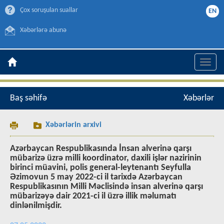
Çox soruşulan suallar
EN
Xəbərlərə abunə
Toggle
naviga
Baş səhifə
Xəbərlər
Xəbərlərin arxivi
Azərbaycan Respublikasında İnsan alverinə qarşı
mübarizə üzrə milli koordinator, daxili işlər nazirinin
birinci müavini, polis general-leytenantı Seyfulla
Əzimovun 5 may 2022-ci il tarixdə Azərbaycan
Respublikasının Milli Məclisində insan alverinə qarşı
mübarizəyə dair 2021-ci il üzrə illik məlumatı
dinlənilmişdir.