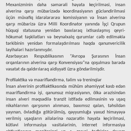
Mexanizminin daha səmərəli həyata keçirilməsi, insan
alverinə qarşı mübarizədə koordinasiyanın gücləndirilməsi
üçün müvafiq idarələrarası komissiyanın və İnsan alverinə
qarşı mübarizə üzrə Milli Koordinator yanında İşçi Qrupun
hüquqi statusuna yenidən baxılaraq ixtisaslaşmış qeyri-
hökumət təşkilatları və beynəlxalq qurumlar cəlb edilməklə
tərkibinin yenidən formalaşdırılması haqda qanunvericilik
layihələri hazırlanmışdır.
Azərbaycan Respublikasının “Avropa Şurasının İnsan
orqanlarının alverinə qarşı Konvensiyası”na qoşulması barədə
vəsatət də qaldırılaraq aidiyyəti üzrə göndərilmişdir.
Profilaktika və maarifləndirmə, təlim və treninqlər
İnsan alverinin profilaktikasında mühüm əhəmiyyət kəsb edən
maarifləndirmə işi, qanunsuz miqrasiyanın, ölkə ərazisindən
insan alveri məqsədilə tranzit istifadə edilməsinin və uşaq
nikahlarının qarşısının alınması, baxımsız qalan, təhsildən
yayınan, övladlığa götürülmüş, qəyyumluğa yaxud himayəyə
verilmiş uşaqların ailələrinə nəzarətin həyata keçirilməsi,
kütləvi informasiya vasitələrinin, internet informasiya