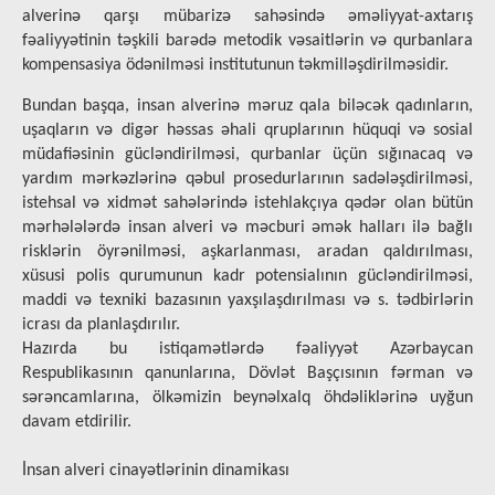
alverinə qarşı mübarizə sahəsində əməliyyat-axtarış
fəaliyyətinin təşkili barədə metodik vəsaitlərin və qurbanlara
kompensasiya ödənilməsi institutunun təkmilləşdirilməsidir.
Bundan başqa, insan alverinə məruz qala biləcək qadınların,
uşaqların və digər həssas əhali qruplarının hüquqi və sosial
müdafiəsinin gücləndirilməsi, qurbanlar üçün sığınacaq və
yardım mərkəzlərinə qəbul prosedurlarının sadələşdirilməsi,
istehsal və xidmət sahələrində istehlakçıya qədər olan bütün
mərhələlərdə insan alveri və məcburi əmək halları ilə bağlı
risklərin öyrənilməsi, aşkarlanması, aradan qaldırılması,
xüsusi polis qurumunun kadr potensialının gücləndirilməsi,
maddi və texniki bazasının yaxşılaşdırılması və s. tədbirlərin
icrası da planlaşdırılır.
Hazırda bu istiqamətlərdə fəaliyyət Azərbaycan
Respublikasının qanunlarına, Dövlət Başçısının fərman və
sərəncamlarına, ölkəmizin beynəlxalq öhdəliklərinə uyğun
davam etdirilir.
İnsan alveri cinayətlərinin dinamikası