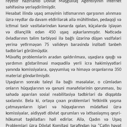
reyestr hazırlanıb Dövlət Məşğulluq Agentliyinin internet
səhifəsinə yerləşdirilmişdir.
Hesabat ilində uşaq əməyinin istismarının qarşısının alınması
üzrə reydlər də davam etdirilərək ailə mühitindən, pedaqoji və
ictimai təsir vasitələrindən kənarda qalan, küçələrdə işləyən
və dilənçilik edən 450 uşaq aşkarlanmışdır. Nəticədə
övladlarının təlim tərbiyəsi ilə bağlı üzərinə düşən vəzifələri
yerinə yetirməyən 75 valideyn barəsində inzibati tənbeh
tədbirləri görülmüşdür.
Müvafiq problemlərin aradan qaldırılması, uşaqlara qayğı və
yardımın göstərilməsi məqsədilə yerli icra hakimiyyətləri
yanında komissiyalara, qəyyumluq və himayə orqanlarına 350
material göndərilmişdir.
Uşaqların sonrakı taleyi ilə bağlı məsələlər, o cümlədən
onların hüquqlarının və qanuni mənafelərinin qorunması, bu
sahədə aparılan sosial reabilitasiya tədbirləri də diqqətdə
saxlanılır. Belə ki, ortaya çıxan problemləri Yetkinlik yaşına
çatmayanların işləri və hüquqlarının müdafiəsi üzrə
komissiyalar, aidiyyəti dövlət qurumları və ixtisaslaşmış qeyri-
hökumət təşkilatları həll edirlər. Ailə, Qadın və Uşaq
Problemləri üzrə Dövlət Komitəsi tərəfindən isə “Çətin həyat