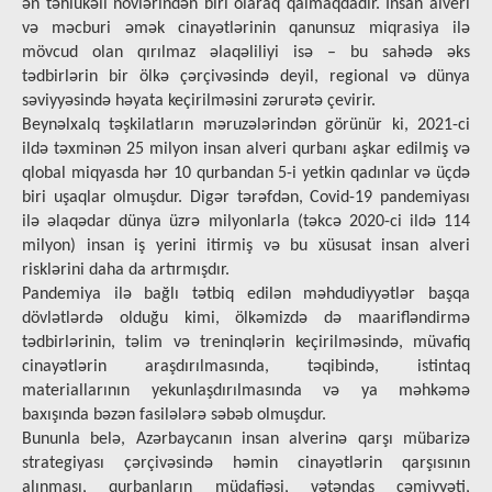
ən təhlükəli növlərindən biri olaraq qalmaqdadır. İnsan alveri
və məcburi əmək cinayətlərinin qanunsuz miqrasiya ilə
mövcud olan qırılmaz əlaqəliliyi isə – bu sahədə əks
tədbirlərin bir ölkə çərçivəsində deyil, regional və dünya
səviyyəsində həyata keçirilməsini zərurətə çevirir.
Beynəlxalq təşkilatların məruzələrindən görünür ki, 2021-ci
ildə təxminən 25 milyon insan alveri qurbanı aşkar edilmiş və
qlobal miqyasda hər 10 qurbandan 5-i yetkin qadınlar və üçdə
biri uşaqlar olmuşdur. Digər tərəfdən, Covid-19 pandemiyası
ilə əlaqədar dünya üzrə milyonlarla (təkcə 2020-ci ildə 114
milyon) insan iş yerini itirmiş və bu xüsusat insan alveri
risklərini daha da artırmışdır.
Pandemiya ilə bağlı tətbiq edilən məhdudiyyətlər başqa
dövlətlərdə olduğu kimi, ölkəmizdə də maarifləndirmə
tədbirlərinin, təlim və treninqlərin keçirilməsində, müvafiq
cinayətlərin araşdırılmasında, təqibində, istintaq
materiallarının yekunlaşdırılmasında və ya məhkəmə
baxışında bəzən fasilələrə səbəb olmuşdur.
Bununla belə, Azərbaycanın insan alverinə qarşı mübarizə
strategiyası çərçivəsində həmin cinayətlərin qarşısının
alınması, qurbanların müdafiəsi, vətəndaş cəmiyyəti,