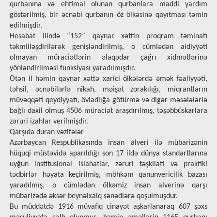
qurbanına və ehtimal olunan qurbanlara maddi yаrdım
göstərilmiş, bir əcnəbi qurbanın öz ölkəsinə qayıtması təmin
edilmişdir.
Hesabat ilində “152” qaynar xəttin proqram təminatı
təkmilləşdirilərək genişləndirilmiş, o cümlədən aidiyyəti
olmayan müraciətlərin əlaqədar çağrı xidmətlərinə
yönləndirilməsi funksiyası yaradılmışdır.
Ötən il həmin qaynar xəttə xarici ölkələrdə əmək fəaliyyəti,
təhsil, əcnəbilərlə nikah, məişət zorakılığı, miqrantların
müvəqqəti qeydiyyatı, övladlığa götürmə və digər məsələlərlə
bağlı daxil olmuş 4506 müraciət araşdırılmış, təşəbbüskarlara
zəruri izahlar verilmişdir.
Qarşıda duran vəzifələr
Azərbaycan Respublikasında insan alveri ilə mübarizənin
hüquqi müstəvidə aparıldığı son 17 ildə dünya standartlarına
uyğun institusional islahatlar, zəruri təşkilati və praktiki
tədbirlər həyata keçirilmiş, möhkəm qanunvericilik bazası
yaradılmış, o cümlədən ölkəmiz insan alverinə qarşı
mübarizədə əksər beynəlxalq sənədlərə qoşulmuşdur.
Bu müddətdə 1916 müvafiq cinayət aşkarlanaraq 607 şəxs