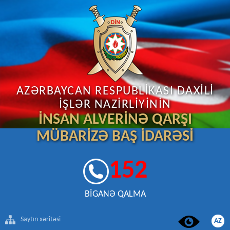
AZƏRBAYCAN RESPUBLİKASI DAXİLİ
İŞLƏR NAZİRLİYİNİN
İNSAN ALVERİNƏ QARŞI
MÜBARİZƏ BAŞ İDARƏSİ
152
BİGANƏ QALMA
Saytın xəritəsi
AZ