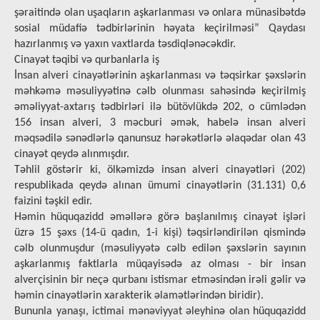
şəraitində olan uşaqların aşkarlanması və onlara münasibətdə
sosial müdafiə tədbirlərinin həyata keçirilməsi” Qaydası
hazırlanmış və yaxın vaxtlarda təsdiqlənəcəkdir.
Cinayət təqibi və qurbanlarla iş
İnsan alveri cinayətlərinin aşkarlanması və təqsirkar şəxslərin
məhkəmə məsuliyyətinə cəlb olunması sahəsində keçirilmiş
əməliyyat-axtarış tədbirləri ilə bütövlükdə 202, o cümlədən
156 insan alveri, 3 məcburi əmək, habelə insan alveri
məqsədilə sənədlərlə qanunsuz hərəkətlərlə əlaqədar olan 43
cinayət qeydə alınmışdır.
Təhlil göstərir ki, ölkəmizdə insan alveri cinayətləri (202)
respublikada qeydə alınan ümumi cinayətlərin (31.131) 0,6
faizini təşkil edir.
Həmin hüquqazidd əməllərə görə başlanılmış cinayət işləri
üzrə 15 şəxs (14-ü qadın, 1-i kişi) təqsirləndirilən qismində
cəlb olunmuşdur (məsuliyyətə cəlb edilən şəxslərin sayının
aşkarlanmış faktlarla müqayisədə az olması - bir insan
alverçisinin bir neçə qurbanı istismar etməsindən irəli gəlir və
həmin cinayətlərin xarakterik əlamətlərindən biridir).
Bununla yanaşı, ictimai mənəviyyat əleyhinə olan hüquqazidd