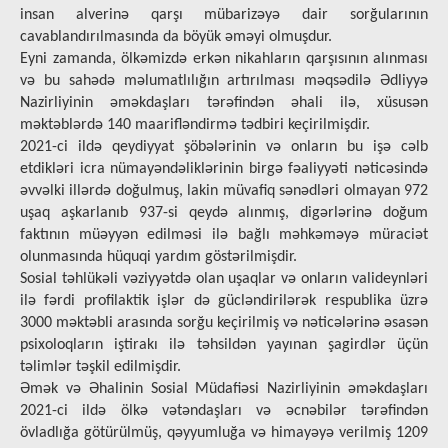
insan alverinə qarşı mübarizəyə dair sorğularının
cavablandırılmasında da böyük əməyi olmuşdur.
Eyni zamanda, ölkəmizdə erkən nikahların qarşısının alınması
və bu sahədə məlumatlılığın artırılması məqsədilə Ədliyyə
Nazirliyinin əməkdaşları tərəfindən əhali ilə, xüsusən
məktəblərdə 140 maarifləndirmə tədbiri keçirilmişdir.
2021-ci ildə qeydiyyat şöbələrinin və onların bu işə cəlb
etdikləri icra nümayəndəliklərinin birgə fəaliyyəti nəticəsində
əvvəlki illərdə doğulmuş, lakin müvafiq sənədləri olmayan 972
uşaq aşkarlanıb 937-si qeydə alınmış, digərlərinə doğum
faktının müəyyən edilməsi ilə bağlı məhkəməyə müraciət
olunmasında hüquqi yardım göstərilmişdir.
Sosial təhlükəli vəziyyətdə olan uşaqlar və onların valideynləri
ilə fərdi profilaktik işlər də gücləndirilərək respublika üzrə
3000 məktəbli arasında sorğu keçirilmiş və nəticələrinə əsasən
psixoloqların iştirakı ilə təhsildən yayınan şagirdlər üçün
təlimlər təşkil edilmişdir.
Əmək və Əhalinin Sosial Müdafiəsi Nazirliyinin əməkdaşları
2021-ci ildə ölkə vətəndaşları və əcnəbilər tərəfindən
övladlığa götürülmüş, qəyyumluğa və himayəyə verilmiş 1209