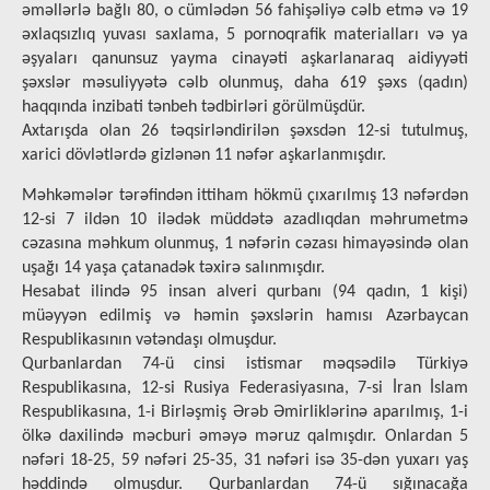
əməllərlə bağlı 80, o cümlədən 56 fahişəliyə cəlb etmə və 19
əxlaqsızlıq yuvası saxlama, 5 pornoqrafik materialları və ya
əşyaları qanunsuz yayma cinayəti aşkarlanaraq aidiyyəti
şəxslər məsuliyyətə cəlb olunmuş, daha 619 şəxs (qadın)
haqqında inzibati tənbeh tədbirləri görülmüşdür.
Axtarışda olan 26 təqsirləndirilən şəxsdən 12-si tutulmuş,
xarici dövlətlərdə gizlənən 11 nəfər aşkarlanmışdır.
Məhkəmələr tərəfindən ittiham hökmü çıxarılmış 13 nəfərdən
12-si 7 ildən 10 ilədək müddətə azadlıqdan məhrumetmə
cəzasına məhkum olunmuş, 1 nəfərin cəzası himayəsində olan
uşağı 14 yaşa çatanadək təxirə salınmışdır.
Hesabat ilində 95 insan alveri qurbanı (94 qadın, 1 kişi)
müəyyən edilmiş və həmin şəxslərin hamısı Azərbaycan
Respublikasının vətəndaşı olmuşdur.
Qurbanlardan 74-ü cinsi istismar məqsədilə Türkiyə
Respublikasına, 12-si Rusiya Federasiyasına, 7-si İran İslam
Respublikasına, 1-i Birləşmiş Ərəb Əmirliklərinə aparılmış, 1-i
ölkə daxilində məcburi əməyə məruz qalmışdır. Onlardan 5
nəfəri 18-25, 59 nəfəri 25-35, 31 nəfəri isə 35-dən yuxarı yaş
həddində olmuşdur. Qurbanlardan 74-ü sığınacağa