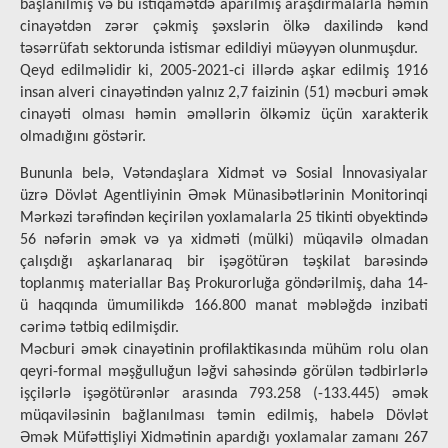
başlanılmış və bu istiqamətdə aparılmış araşdırmalarla həmin
cinayətdən zərər çəkmiş şəxslərin ölkə daxilində kənd
təsərrüfatı sektorunda istismar edildiyi müəyyən olunmuşdur.
Qeyd edilməlidir ki, 2005-2021-ci illərdə aşkar edilmiş 1916
insan alveri cinayətindən yalnız 2,7 faizinin (51) məcburi əmək
cinayəti olması həmin əməllərin ölkəmiz üçün xarakterik
olmadığını göstərir.
Bununla belə, Vətəndaşlara Xidmət və Sosial İnnovasiyalar
üzrə Dövlət Agentliyinin Əmək Münasibətlərinin Monitorinqi
Mərkəzi tərəfindən keçirilən yoxlamalarla 25 tikinti obyektində
56 nəfərin əmək və ya xidməti (mülki) müqavilə olmadan
çalışdığı aşkarlanaraq bir işəgötürən təşkilat barəsində
toplanmış materiallar Baş Prokurorluğa göndərilmiş, daha 14-
ü haqqında ümumilikdə 166.800 manat məbləğdə inzibati
cərimə tətbiq edilmişdir.
Məcburi əmək cinayətinin profilaktikasında mühüm rolu olan
qeyri-formal məşğulluğun ləğvi sahəsində görülən tədbirlərlə
işçilərlə işəgötürənlər arasında 793.258 (-133.445) əmək
müqaviləsinin bağlanılması təmin edilmiş, habelə Dövlət
Əmək Müfəttişliyi Xidmətinin apardığı yoxlamalar zamanı 267