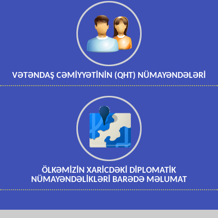
VƏTƏNDAŞ CƏMİYYƏTİNİN (QHT) NÜMAYƏNDƏLƏRİ
ÖLKƏMİZİN XARİCDƏKİ DİPLOMATİK
NÜMAYƏNDƏLİKLƏRİ BARƏDƏ MƏLUMAT