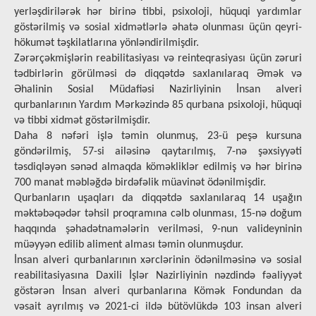
yerləşdirilərək hər birinə tibbi, psixoloji, hüquqi yardımlar
göstərilmiş və sosial xidmətlərlə əhatə olunması üçün qeyri-
hökumət təşkilatlarına yönləndirilmişdir.
Zərərçəkmişlərin reabilitasiyası və reinteqrasiyası üçün zəruri
tədbirlərin görülməsi də diqqətdə saxlanılaraq Əmək və
Əhalinin Sosial Müdafiəsi Nazirliyinin İnsan alveri
qurbanlarının Yardım Mərkəzində 85 qurbana psixoloji, hüquqi
və tibbi xidmət göstərilmişdir.
Daha 8 nəfəri işlə təmin olunmuş, 23-ü peşə kursuna
göndərilmiş, 57-si ailəsinə qaytarılmış, 7-nə şəxsiyyəti
təsdiqləyən sənəd almaqda köməkliklər edilmiş və hər birinə
700 manat məbləğdə birdəfəlik müavinət ödənilmişdir.
Qurbanların uşaqları da diqqətdə saxlanılaraq 14 uşağın
məktəbəqədər təhsil proqramına cəlb olunması, 15-nə doğum
haqqında şəhadətnamələrin verilməsi, 9-nun valideyninin
müəyyən edilib aliment alması təmin olunmuşdur.
İnsan alveri qurbanlarının xərclərinin ödənilməsinə və sosial
reabilitasiyasına Daxili İşlər Nazirliyinin nəzdində fəaliyyət
göstərən İnsan alveri qurbanlarına Kömək Fondundan da
vəsait ayrılmış və 2021-ci ildə bütövlükdə 103 insan alveri