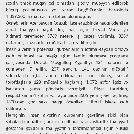
şəxsin əmək müqaviləsi olmadan işlədiyi müəyyən edilərək
hüquq pozuntusuna yol verən işəgötürənlər barəsində
1.339.300 manat cərimə tətbiq olunmuşdur.
Əcnəbilərin Azərbaycan Respublikası ərazisində haqqı ödənilən
əmək fəaliyyəti həyata keçirməsi üçün Dövlət Miqrasiya
Xidməti tərəfindən 5769 nəfərə iş icazəsi verilmiş, 3289
nəfərin iş icazələrinin müddəti isə uzadılmışdır.
İnsan alverinin potensial qurbanlarının ictimai-faydalı əməyə
cəlb edilməsi və məşğulluğun təmin olunması proqramı
çərçivəsində Dövlət Məşğulluq Agentliyi 434 nəfərin, o
cümlədən 7 əlilin, 207 gəncin, 141 qadının müxtəlif
sektorlarda işlə təmin edilməsinə nail olmuş, sosial
tərəfdaşlarla 128 müqavilə bağlamış, 1.072 nəfər işsiz və
işaxtaran şəxsə göndəriş vermişdir. Digər tərəfdən,
respublikanın 4 şəhər və rayonunda 3506 yeni iş yeri açılmış,
1800-dən çox şəxs haqqı ödənilən ictimai işlərə cəlb
edilmişdir.
Həmçinin, insan alverinin qurbanına çevrilmə riski olan
sahələrdə muzdlu işlərə cəlb edilmə üzrə vasitəçilik fəaliyyəti
göstərən şəxslərin fəaliyyətinin tənzimlənməsi üçün xüsusi