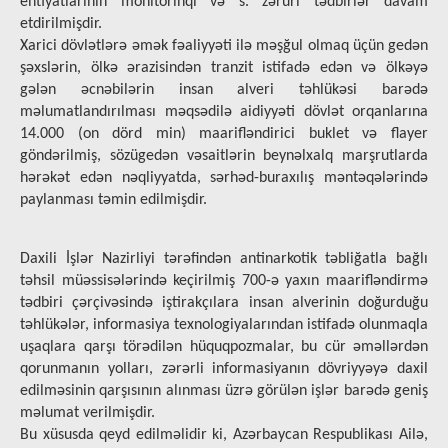
ehtiyatlarının monitorinqi və s. zəruri tədbirlər davam
etdirilmişdir.
Xarici dövlətlərə əmək fəaliyyəti ilə məşğul olmaq üçün gedən
şəxslərin, ölkə ərazisindən tranzit istifadə edən və ölkəyə
gələn əcnəbilərin insan alveri təhlükəsi barədə
məlumatlandırılması məqsədilə aidiyyəti dövlət orqanlarına
14.000 (on dörd min) maarifləndirici buklet və flayer
göndərilmiş, sözügedən vəsaitlərin beynəlxalq marşrutlarda
hərəkət edən nəqliyyatda, sərhəd-buraxılış məntəqələrində
paylanması təmin edilmişdir.
Daxili İşlər Nazirliyi tərəfindən antinarkotik təbliğatla bağlı
təhsil müəssisələrində keçirilmiş 700-ə yaxın maarifləndirmə
tədbiri çərçivəsində iştirakçılara insan alverinin doğurduğu
təhlükələr, informasiya texnologiyalarından istifadə olunmaqla
uşaqlara qarşı törədilən hüquqpozmalar, bu cür əməllərdən
qorunmanın yolları, zərərli informasiyanın dövriyyəyə daxil
edilməsinin qarşısının alınması üzrə görülən işlər barədə geniş
məlumat verilmişdir.
Bu xüsusda qeyd edilməlidir ki, Azərbaycan Respublikası Ailə,