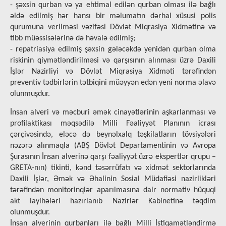
- şəxsin qurban və ya ehtimal edilən qurban olması ilə bağlı
əldə edilmiş hər hansı bir məlumatın dərhal xüsusi polis
qurumuna verilməsi vəzifəsi Dövlət Miqrasiya Xidmətinə və
tibb müəssisələrinə də həvalə edilmiş;
- repatriasiya edilmiş şəxsin gələcəkdə yenidən qurban olma
riskinin qiymətləndirilməsi və qarşısının alınması üzrə Daxili
İşlər Nazirliyi və Dövlət Miqrasiya Xidməti tərəfindən
preventiv tədbirlərin tətbiqini müəyyən edən yeni norma əlavə
olunmuşdur.
İnsan alveri və məcburi əmək cinayətlərinin aşkarlanması və
profilaktikası məqsədilə Milli Fəaliyyət Planının icrası
çərçivəsində, eləcə də beynəlxalq təşkilatların tövsiyələri
nəzərə alınmaqla (ABŞ Dövlət Departamentinin və Avropa
Şurasının İnsan alverinə qarşı fəaliyyət üzrə ekspertlər qrupu –
GRETA-nın) tikinti, kənd təsərrüfatı və xidmət sektorlarında
Daxili İşlər, Əmək və Əhalinin Sosial Müdafiəsi nazirlikləri
tərəfindən monitorinqlər aparılmasına dair normativ hüquqi
akt layihələri hazırlanıb Nazirlər Kabinetinə təqdim
olunmuşdur.
İnsan alverinin qurbanları ilə bağlı Milli İstiqamətləndirmə