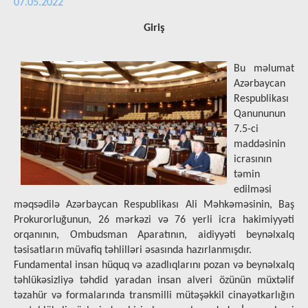
07.05.2022
Giriş
Bu məlumat
Azərbaycan
Respublikası
Qanununun
7.5-ci
maddəsinin
icrasının
təmin
edilməsi
məqsədilə Azərbaycan Respublikası Ali Məhkəməsinin, Baş
Prokurorluğunun, 26 mərkəzi və 76 yerli icra hakimiyyəti
orqanının, Ombudsman Aparatının, aidiyyəti beynəlxalq
təsisatların müvafiq təhlilləri əsasında hazırlanmışdır.
Fundamental insan hüquq və azadlıqlarını pozan və beynəlxalq
təhlükəsizliyə təhdid yaradan insan alveri özünün müxtəlif
təzahür və formalarında transmilli mütəşəkkil cinayətkarlığın