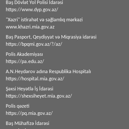
Baş Dövlət Yol Polisi İdarəsi
https://www.dyp.gov.az/
"Xəzri" istirahət və sağlamlıq mərkəzi
www.khazri.mia.gov.az
Baş Pasport, Qeydiyyat və Miqrasiya idarəsi
https://bpqmi.gov.az/?/az/
Polis Akademiyası
https://pa.edu.az/
A.N.Heydərov adına Respublika Hospitalı
https://hospital.mia.gov.az/
Şəxsi Heyətlə İş İdarəsi
https://shexsiheyet.mia.gov.az/
Polis qəzeti
https://pq.mia.gov.az/
Baş Mühafizə İdarəsi