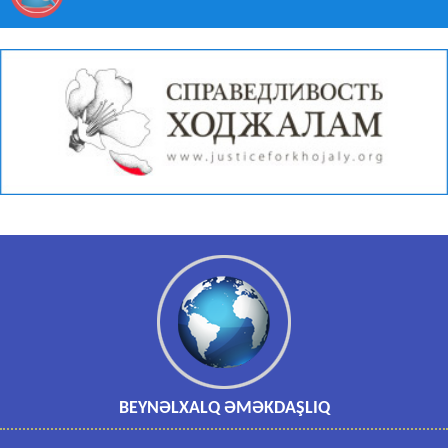
BEYNƏLXALQ ƏMƏKDAŞLIQ