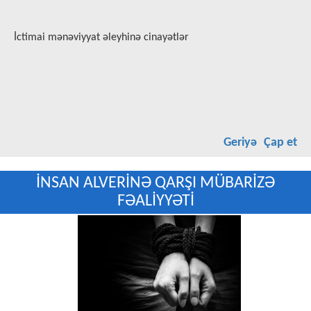
İctimai mənəviyyat əleyhinə cinayətlər
Geriyə
Çap et
İNSAN ALVERİNƏ QARŞI MÜBARİZƏ
FƏALİYYƏTİ