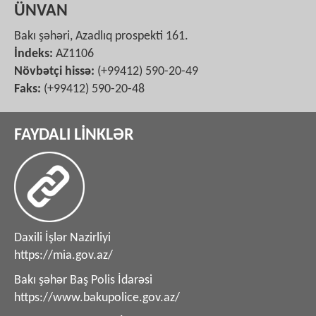
ÜNVAN
Bakı şəhəri, Azadlıq prospekti 161.
İndeks:
AZ1106
Növbətçi hissə:
(+99412) 590-20-49
Faks:
(+99412) 590-20-48
FAYDALI LİNKLƏR
Daxili İşlər Nazirliyi
https://mia.gov.az/
Bakı şəhər Baş Polis İdarəsi
https://www.bakupolice.gov.az/