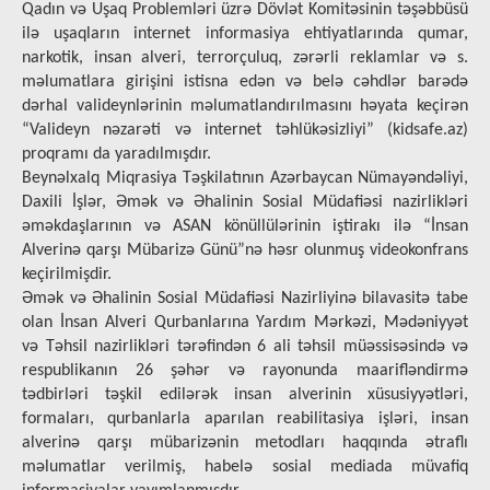
Qadın və Uşaq Problemləri üzrə Dövlət Komitəsinin təşəbbüsü
ilə uşaqların internet informasiya ehtiyatlarında qumar,
narkotik, insan alveri, terrorçuluq, zərərli reklamlar və s.
məlumatlara girişini istisna edən və belə cəhdlər barədə
dərhal valideynlərinin məlumatlandırılmasını həyata keçirən
“Valideyn nəzarəti və internet təhlükəsizliyi” (kidsafe.az)
proqramı da yaradılmışdır.
Beynəlxalq Miqrasiya Təşkilatının Azərbaycan Nümayəndəliyi,
Daxili İşlər, Əmək və Əhalinin Sosial Müdafiəsi nazirlikləri
əməkdaşlarının və ASAN könüllülərinin iştirakı ilə “İnsan
Alverinə qarşı Mübarizə Günü”nə həsr olunmuş videokonfrans
keçirilmişdir.
Əmək və Əhalinin Sosial Müdafiəsi Nazirliyinə bilavasitə tabe
olan İnsan Alveri Qurbanlarına Yardım Mərkəzi, Mədəniyyət
və Təhsil nazirlikləri tərəfindən 6 ali təhsil müəssisəsində və
respublikanın 26 şəhər və rayonunda maarifləndirmə
tədbirləri təşkil edilərək insan alverinin xüsusiyyətləri,
formaları, qurbanlarla aparılan reabilitasiya işləri, insan
alverinə qarşı mübarizənin metodları haqqında ətraflı
məlumatlar verilmiş, habelə sosial mediada müvafiq