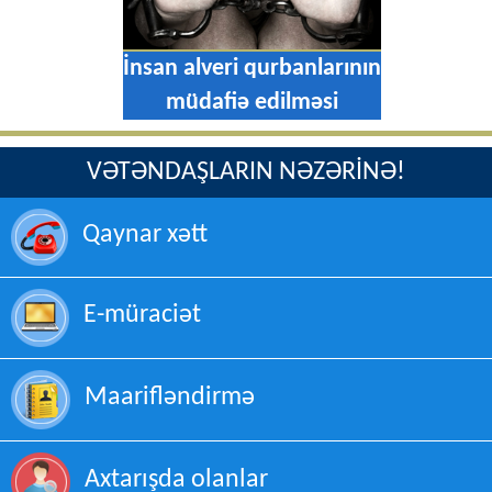
İnsan alveri qurbanlarının
müdafiə edilməsi
VƏTƏNDAŞLARIN NƏZƏRİNƏ!
Qaynar xətt
E-müraciət
Maarifləndirmə
Axtarışda olanlar