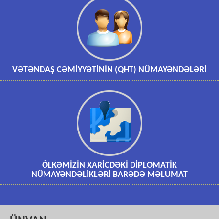
VƏTƏNDAŞ CƏMİYYƏTİNİN (QHT) NÜMAYƏNDƏLƏRİ
ÖLKƏMİZİN XARİCDƏKİ DİPLOMATİK
NÜMAYƏNDƏLİKLƏRİ BARƏDƏ MƏLUMAT