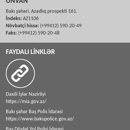
ÜNVAN
Bakı şəhəri, Azadlıq prospekti 161.
İndeks:
AZ1106
Növbətçi hissə:
(+99412) 590-20-49
Faks:
(+99412) 590-20-48
FAYDALI LİNKLƏR
Daxili İşlər Nazirliyi
https://mia.gov.az/
Bakı şəhər Baş Polis İdarəsi
https://www.bakupolice.gov.az/
Baş Dövlət Yol Polisi İdarəsi