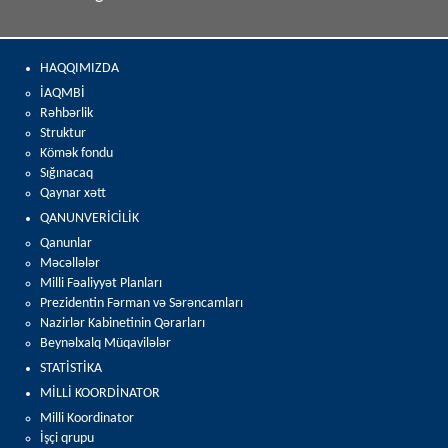
HAQQIMIZDA
İAQMBİ
Rəhbərlik
Struktur
Kömək fondu
Sığınacaq
Qaynar xətt
QANUNVERİCİLİK
Qanunlar
Məcəllələr
Milli Fəaliyyət Planları
Prezidentin Fərman və Sərəncamları
Nazirlər Kabinetinin Qərarları
Beynəlxalq Müqavilələr
STATİSTİKA
MİLLİ KOORDİNATOR
Milli Koordinator
İşçi qrupu