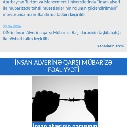
Azərbaycan Turizm və Menecment Universitetində “İnsan alveri
ilə mübarizədə təhsil müəssisələrinin rolunun gücləndirilməsi”
mövzusunda maarifləndirmə tədbiri keçirilib
05.06.2026
DİN-in İnsan Alverinə qarşı Mübarizə Baş İdarəsinin təşkilatçılığı
ilə növbəti təlim keçirilib
Xəbərlərin arxivi
İNSAN ALVERİNƏ QARŞI MÜBARİZƏ
FƏALİYYƏTİ
arşısının
İnsan alverinin q