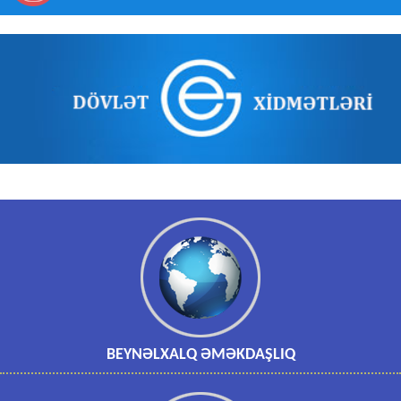
BEYNƏLXALQ ƏMƏKDAŞLIQ