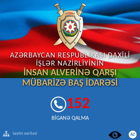
AZƏRBAYCAN RESPUBLİKASI DAXİLİ
İŞLƏR NAZİRLİYİNİN
İNSAN ALVERİNƏ QARŞI
MÜBARİZƏ BAŞ İDARƏSİ
152
BİGANƏ QALMA
Saytın xəritəsi
AZ