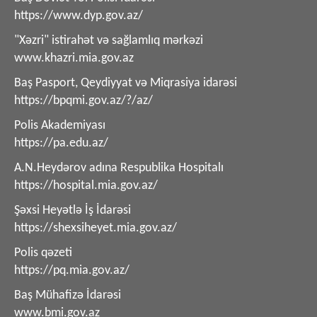
https://www.dyp.gov.az/
"Xəzri" istirahət və sağlamlıq mərkəzi
www.khazri.mia.gov.az
Baş Pasport, Qeydiyyat və Miqrasiya idarəsi
https://bpqmi.gov.az/?/az/
Polis Akademiyası
https://pa.edu.az/
A.N.Heydərov adına Respublika Hospitalı
https://hospital.mia.gov.az/
Şəxsi Heyətlə İş İdarəsi
https://shexsiheyet.mia.gov.az/
Polis qəzeti
https://pq.mia.gov.az/
Baş Mühafizə İdarəsi
www.bmi.gov.az