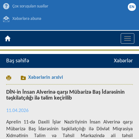
Çox soruşulan suallar
EN
Xəbərlərə abunə
Toggle
naviga
Baş səhifə
Xəbərlər
Xəbərlərin arxivi
DİN-in İnsan Alverinə qarşı Mübarizə Baş İdarəsinin
təşkilatçılığı ilə təlim keçirilib
11.04.2026
Aprelin 11-də Daxili İşlər Nazirliyinin İnsan Alverinə qarşı
Mübarizə Baş İdarəsinin təşkilatçılığı ilə Dövlət Miqrasiya
Xidmətinin Təlim və Təhsil Mərkəzində ali təhsil