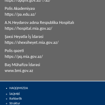
https://bpqmi.gov.az/?/az/
Polis Akademiyası
https://pa.edu.az/
A.N.Heydərov adına Respublika Hospitalı
https://hospital.mia.gov.az/
Şəxsi Heyətlə İş İdarəsi
https://shexsiheyet.mia.gov.az/
Polis qəzeti
https://pq.mia.gov.az/
Baş Mühafizə İdarəsi
www.bmi.gov.az
HAQQIMIZDA
İAQMBİ
Rəhbərlik
Struktur