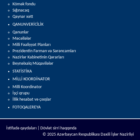
Kömək fondu
Sığınacaq
Qaynar xətt
QANUNVERİCİLİK
Qanunlar
Məcəllələr
Milli Fəaliyyət Planları
Prezidentin Fərman və Sərəncamları
Nazirlər Kabinetinin Qərarları
Beynəlxalq Müqavilələr
STATİSTİKA
MİLLİ KOORDİNATOR
Milli Koordinator
İşçi qrupu
İllik hesabat və çıxışlar
FOTOQALEREYA
İstifadə qaydaları |
Dövlət sirri haqqında
© 2025 Azərbaycan Respublikası Daxili İşlər Nazirliyi