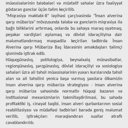
müəssisələrinin tələbələri və müxtəlif sahələr üzrə fəaliyyət
göstərən gənclər üçün təlim keçirilib.
"Miqrasiya məktəbi-8" layihəsi çərçivəsində "İnsan alverinə
qarşı mübarizə" mövzusunda tələbə və gənclərin miqrasiya ilə
bağlı biliklərini artırmaq, onlarda bu sahəyə maraq oyatmaq,
peşəkar vərdişləri aşılamaq və dövlət idarəçiliyinə dair
məlumatlandırmaq məqsədilə keçirilən tədbirdə İnsan
Alverinə qarşı Mübarizə Baş İdarəsinin əməkdaşları təlimçi
qismində iştirak edib.
Hüquqşünaslıq, politologiya, beynəlxalq münasibətlər,
regionşünaslıq, şərqşünaslıq, dövlət idarəçiliyi və sosiologiya
sahələri üzrə ali təhsil müəssisələrinin yuxarı kurslarında təhsil
alan və ali təhsilini yenicə başa vurmuş şəxslərə ölkəmizin
insan alverinə qarşı mübarizə strategiyası - insan alverinə
qarşı mübarizə sahəsində normativ hüquqi bazanın və
institusional mexanizmlərin təkmilləşdirilməsi, bu sahədə
profilaktiki iş, cinayət təqibi, insan alveri qurbanlarının sosial
reabilitasiyası və müdafiəsi tədbirləri barədə geniş məlumat
verilib, iştirakçıları maraqlandıran suallar ətraflı
cavablandırılıb.