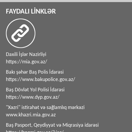
FAYDALI LİNKLƏR
Daxili İşlər Nazirliyi
https://mia.gov.az/
Bakı şəhər Baş Polis İdarəsi
https://www.bakupolice.gov.az/
Baş Dövlət Yol Polisi İdarəsi
https://www.dyp.gov.az/
"Xəzri" istirahət və sağlamlıq mərkəzi
www.khazri.mia.gov.az
Baş Pasport, Qeydiyyat və Miqrasiya idarəsi