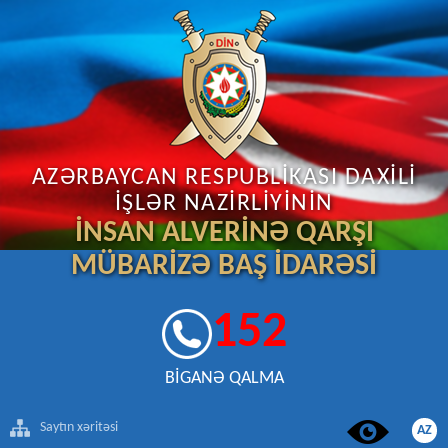
AZƏRBAYCAN RESPUBLİKASI DAXİLİ
İŞLƏR NAZİRLİYİNİN
İNSAN ALVERİNƏ QARŞI
MÜBARİZƏ BAŞ İDARƏSİ
152
BİGANƏ QALMA
Saytın xəritəsi
AZ