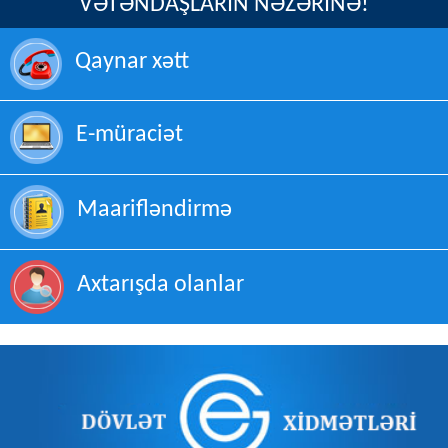
VƏTƏNDAŞLARIN NƏZƏRİNƏ!
Qaynar xətt
E-müraciət
Maarifləndirmə
Axtarışda olanlar