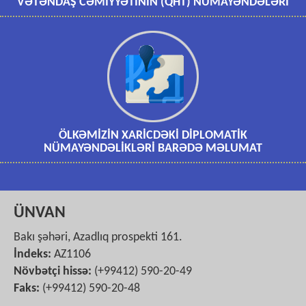
VƏTƏNDAŞ CƏMİYYƏTİNİN (QHT) NÜMAYƏNDƏLƏRİ
ÖLKƏMİZİN XARİCDƏKİ DİPLOMATİK
NÜMAYƏNDƏLİKLƏRİ BARƏDƏ MƏLUMAT
ÜNVAN
Bakı şəhəri, Azadlıq prospekti 161.
İndeks:
AZ1106
Növbətçi hissə:
(+99412) 590-20-49
Faks:
(+99412) 590-20-48