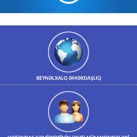
BEYNƏLXALQ ƏMƏKDAŞLIQ