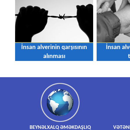
İnsan alverinin qarşısının
İnsan alv
alınması
BEYNƏLXALQ ƏMƏKDAŞLIQ
VƏTƏND