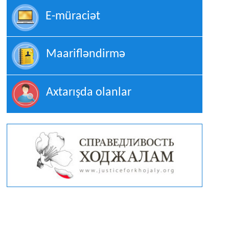
E-müraciət
Maarifləndirmə
Axtarışda olanlar