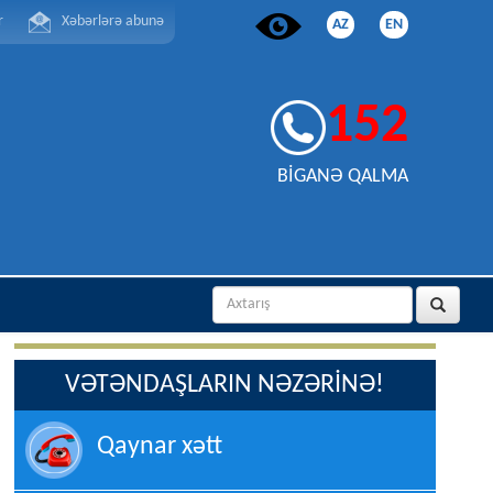
r
Xəbərlərə abunə
AZ
EN
152
BİGANƏ QALMA
VƏTƏNDAŞLARIN NƏZƏRİNƏ!
Qaynar xətt