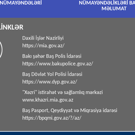
NÜMAYƏNDƏLƏRİ
NÜMAYƏNDƏLİKLƏRİ B
MƏLUMAT
LİNKLƏR
Daxili İşlər Nazirliyi
https://mia.gov.az/
Bakı şəhər Baş Polis İdarəsi
https://www.bakupolice.gov.az/
Baş Dövlət Yol Polisi İdarəsi
https://www.dyp.gov.az/
"Xəzri" istirahət və sağlamlıq mərkəzi
www.khazri.mia.gov.az
Baş Pasport, Qeydiyyat və Miqrasiya idarəsi
https://bpqmi.gov.az/?/az/