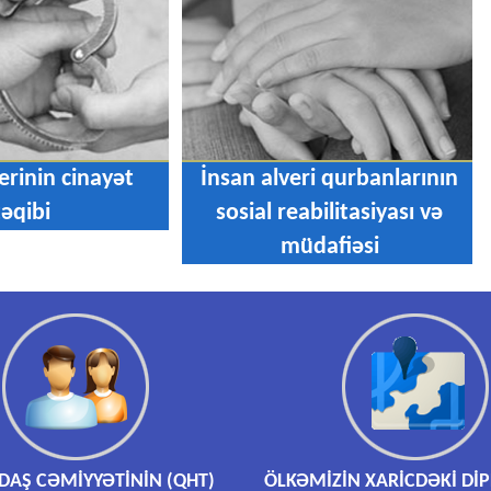
erinin cinayət
İnsan alveri qurbanlarının
təqibi
sosial reabilitasiyası və
müdafiəsi
AŞ CƏMİYYƏTİNİN (QHT)
ÖLKƏMİZİN XARİCDƏKİ Dİ