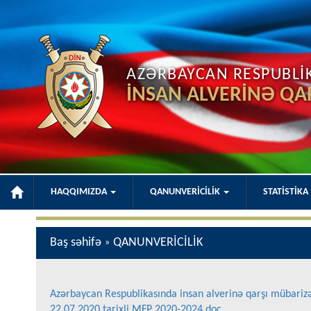
AZƏRBAYCAN RESPUBLİKA
İNSAN ALVERİNƏ QA
HAQQIMIZDA
QANUNVERİCİLİK
STATİSTİKA
Baş səhifə
QANUNVERİCİLİK
»
Azərbaycan Respublikasında insan alverinə qarşı mübarizəy
22.07.2020 tarixli MFP 2020-2024.doc