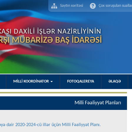
Saytın xəritəsi
Çox soruşulan sualla
SI DAXİLİ İŞLƏR NAZİRLİYİNİN
RŞI MÜBARİZƏ BAŞ İDARƏSİ
MİLLİ KOORDİNATOR
FOTOQALEREYA
ƏLAQƏ
Milli Fəaliyyət Planları
ə dair 2020-2024-cü illər üçün Milli Fəaliyyət Planı.