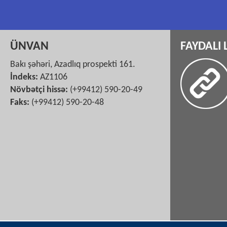
ÜNVAN
FAYDALI 
Bakı şəhəri, Azadlıq prospekti 161.
İndeks:
AZ1106
Növbətçi hissə:
(+99412) 590-20-49
Faks:
(+99412) 590-20-48