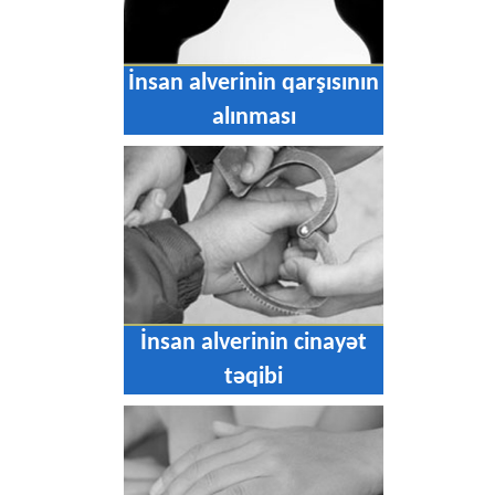
İnsan alverinin qarşısının
alınması
İnsan alverinin cinayət
təqibi