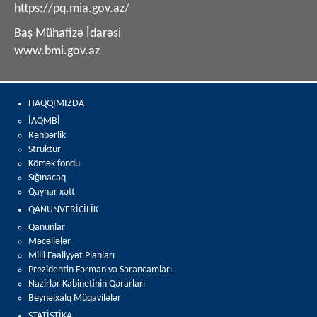
https://pq.mia.gov.az/
Baş Mühafizə İdarəsi
www.bmi.gov.az
HAQQIMIZDA
İAQMBİ
Rəhbərlik
Struktur
Kömək fondu
Sığınacaq
Qaynar xətt
QANUNVERİCİLİK
Qanunlar
Məcəllələr
Milli Fəaliyyət Planları
Prezidentin Fərman və Sərəncamları
Nazirlər Kabinetinin Qərarları
Beynəlxalq Müqavilələr
STATİSTİKA