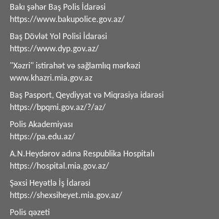
Bakı şəhər Baş Polis İdarəsi
https://www.bakupolice.gov.az/
Baş Dövlət Yol Polisi İdarəsi
https://www.dyp.gov.az/
"Xəzri" istirahət və sağlamlıq mərkəzi
www.khazri.mia.gov.az
Baş Pasport, Qeydiyyat və Miqrasiya idarəsi
https://bpqmi.gov.az/?/az/
Polis Akademiyası
https://pa.edu.az/
A.N.Heydərov adına Respublika Hospitalı
https://hospital.mia.gov.az/
Şəxsi Heyətlə İş İdarəsi
https://shexsiheyet.mia.gov.az/
Polis qəzeti