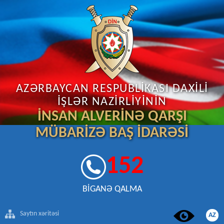
AZƏRBAYCAN RESPUBLİKASI DAXİLİ
İŞLƏR NAZİRLİYİNİN
İNSAN ALVERİNƏ QARŞI
MÜBARİZƏ BAŞ İDARƏSİ
152
BİGANƏ QALMA
Saytın xəritəsi
AZ