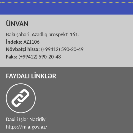
ÜNVAN
Bakı şəhəri, Azadlıq prospekti 161.
İndeks:
AZ1106
Növbətçi hissə:
(+99412) 590-20-49
Faks:
(+99412) 590-20-48
FAYDALI LİNKLƏR
Daxili İşlər Nazirliyi
https://mia.gov.az/