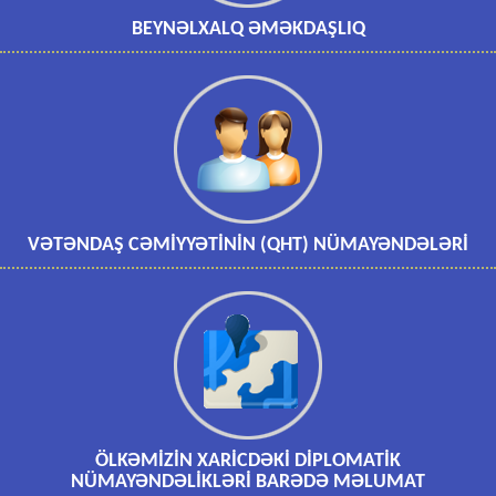
BEYNƏLXALQ ƏMƏKDAŞLIQ
VƏTƏNDAŞ CƏMİYYƏTİNİN (QHT) NÜMAYƏNDƏLƏRİ
ÖLKƏMİZİN XARİCDƏKİ DİPLOMATİK
NÜMAYƏNDƏLİKLƏRİ BARƏDƏ MƏLUMAT