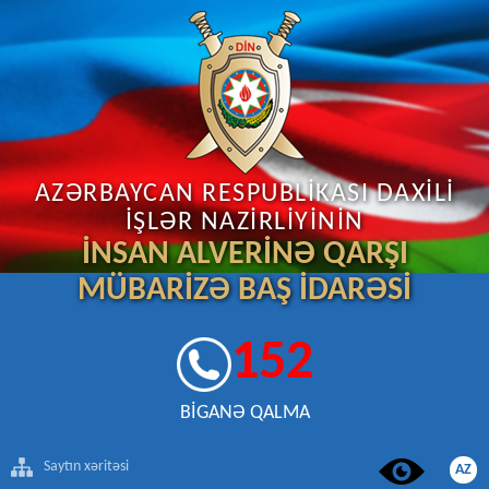
AZƏRBAYCAN RESPUBLİKASI DAXİLİ
İŞLƏR NAZİRLİYİNİN
İNSAN ALVERİNƏ QARŞI
MÜBARİZƏ BAŞ İDARƏSİ
152
BİGANƏ QALMA
Saytın xəritəsi
AZ