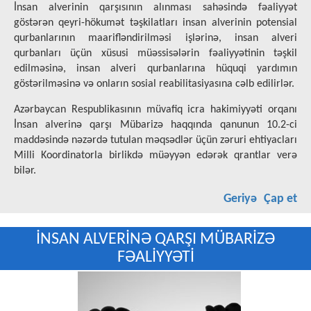
İnsan alverinin qarşısının alınması sahəsində fəaliyyət
göstərən qeyri-hökumət təşkilatları insan alverinin potensial
qurbanlarının maarifləndirilməsi işlərinə, insan alveri
qurbanları üçün xüsusi müəssisələrin fəaliyyətinin təşkil
edilməsinə, insan alveri qurbanlarına hüquqi yardımın
göstərilməsinə və onların sosial reabilitasiyasına cəlb edilirlər.
Azərbaycan Respublikasının müvafiq icra hakimiyyəti orqanı
İnsan alverinə qarşı Mübarizə haqqında qanunun 10.2-ci
maddəsində nəzərdə tutulan məqsədlər üçün zəruri ehtiyacları
Milli Koordinatorla birlikdə müəyyən edərək qrantlar verə
bilər.
Geriyə
Çap et
İNSAN ALVERİNƏ QARŞI MÜBARİZƏ
FƏALİYYƏTİ