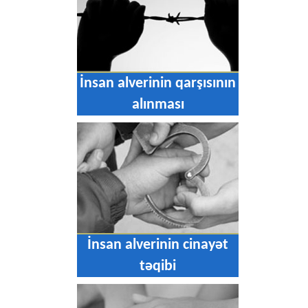
İnsan alverinin qarşısının
alınması
İnsan alverinin cinayət
təqibi