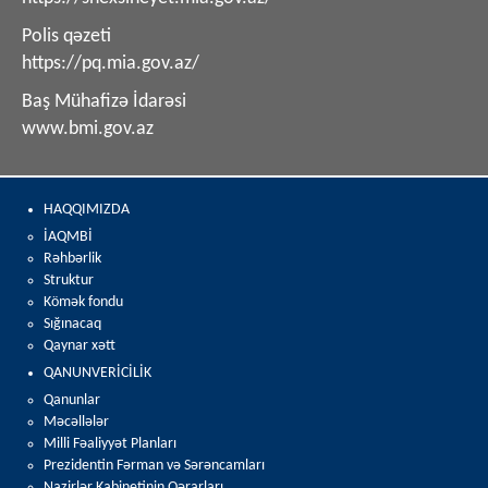
Polis qəzeti
https://pq.mia.gov.az/
Baş Mühafizə İdarəsi
www.bmi.gov.az
HAQQIMIZDA
İAQMBİ
Rəhbərlik
Struktur
Kömək fondu
Sığınacaq
Qaynar xətt
QANUNVERİCİLİK
Qanunlar
Məcəllələr
Milli Fəaliyyət Planları
Prezidentin Fərman və Sərəncamları
Nazirlər Kabinetinin Qərarları