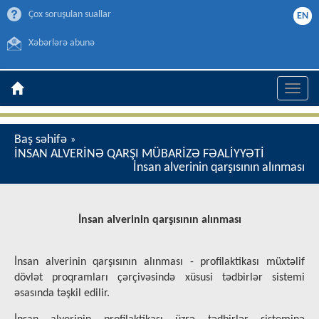
Çox soruşulan suallar
EN
Xəbərlərə abunə
Toggle
naviga
Baş səhifə
»
İNSAN ALVERİNƏ QARŞI MÜBARİZƏ FƏALİYYƏTİ
İnsan alverinin qarşısının alınması
İnsan alverinin qarşısının alınması
İnsan alverinin qarşısının alınması - profilaktikası müxtəlif
dövlət proqramları çərçivəsində xüsusi tədbirlər sistemi
əsasında təşkil edilir.