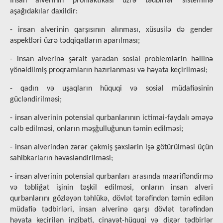
İnsan alverinin profilaktikası üzrə tədbirlər sisteminə
aşağıdakılar daxildir:
- insan alverinin qarşısının alınması, xüsusilə də gender
aspektləri üzrə tədqiqatların aparılması;
- insan alverinə şərait yaradan sosial problemlərin həllinə
yönəldilmiş proqramların hazırlanması və həyata keçirilməsi;
- qadın və uşaqların hüquqi və sosial müdafiəsinin
gücləndirilməsi;
- insan alverinin potensial qurbanlarının ictimai-faydalı əməyə
cəlb edilməsi, onların məşğulluğunun təmin edilməsi;
- insan alverindən zərər çəkmiş şəxslərin işə götürülməsi üçün
sahibkarların həvəsləndirilməsi;
- insan alverinin potensial qurbanları arasında maarifləndirmə
və təbliğat işinin təşkil edilməsi, onların insan alveri
qurbanlarını gözləyən təhlükə, dövlət tərəfindən təmin edilən
müdafiə tədbirləri, insan alverinə qarşı dövlət tərəfindən
həyata keçirilən inzibati, cinayət-hüquqi və digər tədbirlər