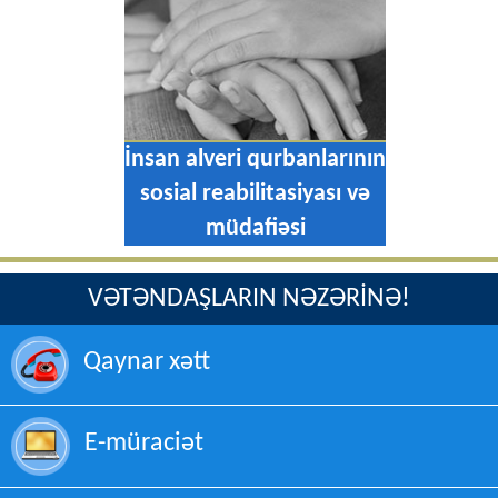
İnsan alveri qurbanlarının
müdafiə edilməsi
VƏTƏNDAŞLARIN NƏZƏRİNƏ!
Qaynar xətt
E-müraciət