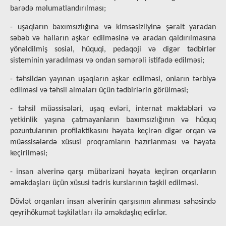
barədə məlumatlandırılması;
- uşaqların baxımsızlığına və kimsəsizliyinə şərait yaradan
səbəb və halların aşkar edilməsinə və aradan qaldırılmasına
yönəldilmiş sosial, hüquqi, pedaqoji və digər tədbirlər
sisteminin yaradılması və ondan səmərəli istifadə edilməsi;
- təhsildən yayınan uşaqların aşkar edilməsi, onların tərbiyə
edilməsi və təhsil almaları üçün tədbirlərin görülməsi;
- təhsil müəssisələri, uşaq evləri, internat məktəbləri və
yetkinlik yaşına çatmayanların baxımsızlığının və hüquq
pozuntularının profilaktikasını həyata keçirən digər orqan və
müəssisələrdə xüsusi proqramların hazırlanması və həyata
keçirilməsi;
- insan alverinə qarşı mübarizəni həyata keçirən orqanların
əməkdaşları üçün xüsusi tədris kurslarının təşkil edilməsi.
Dövlət orqanları insan alverinin qarşısının alınması sahəsində
qeyrihökumət təşkilatları ilə əməkdaşlıq edirlər.