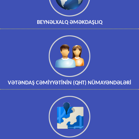
BEYNƏLXALQ ƏMƏKDAŞLIQ
VƏTƏNDAŞ CƏMİYYƏTİNİN (QHT) NÜMAYƏNDƏLƏRİ