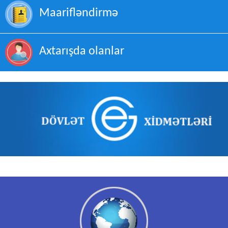
Maarifləndirmə
Axtarışda olanlar