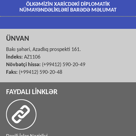
ÖLKƏMİZİN XARİCDƏKİ DİPLOMATİK
NÜMAYƏNDƏLİKLƏRİ BARƏDƏ MƏLUMAT
ÜNVAN
Bakı şəhəri, Azadlıq prospekti 161.
İndeks:
AZ1106
Növbətçi hissə:
(+99412) 590-20-49
Faks:
(+99412) 590-20-48
FAYDALI LİNKLƏR