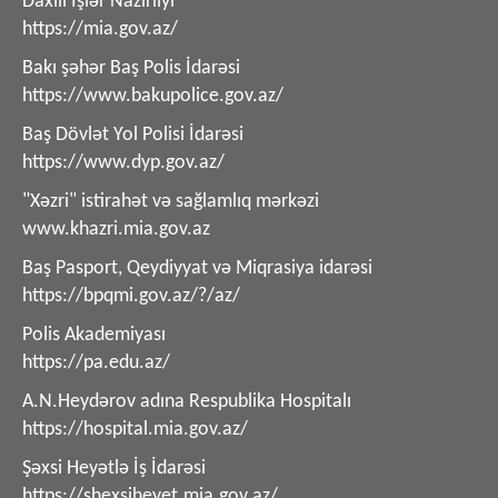
Daxili İşlər Nazirliyi
https://mia.gov.az/
Bakı şəhər Baş Polis İdarəsi
https://www.bakupolice.gov.az/
Baş Dövlət Yol Polisi İdarəsi
https://www.dyp.gov.az/
"Xəzri" istirahət və sağlamlıq mərkəzi
www.khazri.mia.gov.az
Baş Pasport, Qeydiyyat və Miqrasiya idarəsi
https://bpqmi.gov.az/?/az/
Polis Akademiyası
https://pa.edu.az/
A.N.Heydərov adına Respublika Hospitalı
https://hospital.mia.gov.az/
Şəxsi Heyətlə İş İdarəsi
https://shexsiheyet.mia.gov.az/