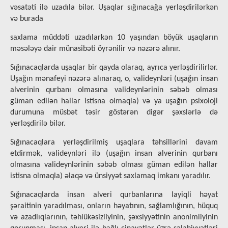
vəsatəti ilə uzadıla bilər. Uşaqlar sığınacağa yerləşdirilərkən
və burada
saxlama müddəti uzadılarkən 10 yaşından böyük uşaqların
məsələyə dair münasibəti öyrənilir və nəzərə alınır.
Sığınacaqlarda uşaqlar bir qayda olaraq, ayrıca yerləşdirilirlər.
Uşağın mənafeyi nəzərə alınaraq, o, valideynləri (uşağın insan
alverinin qurbanı olmasına valideynlərinin səbəb olması
güman edilən hallar istisna olmaqla) və ya uşağın psixoloji
durumuna müsbət təsir göstərən digər şəxslərlə də
yerləşdirilə bilər.
Sığınacaqlara yerləşdirilmiş uşaqlara təhsillərini davam
etdirmək, valideynləri ilə (uşağın insan alverinin qurbanı
olmasına valideynlərinin səbəb olması güman edilən hallar
istisna olmaqla) əlaqə və ünsiyyət saxlamaq imkanı yaradılır.
Sığınacaqlarda insan alveri qurbanlarına layiqli həyat
şəraitinin yaradılması, onların həyatının, sağlamlığının, hüquq
və azadlıqlarının, təhlükəsizliyinin, şəxsiyyətinin anonimliyinin