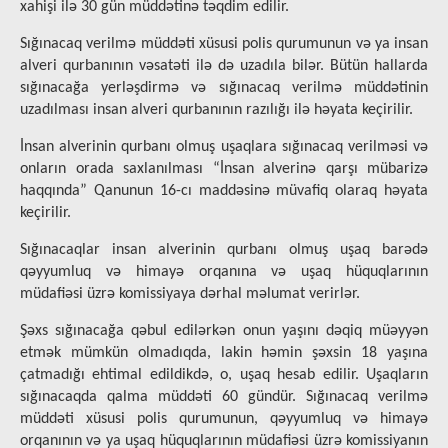
xahişi ilə 30 gün müddətinə təqdim edilir.
Sığınacaq verilmə müddəti xüsusi polis qurumunun və ya insan
alveri qurbanının vəsatəti ilə də uzadıla bilər. Bütün hallarda
sığınacağa yerləşdirmə və sığınacaq verilmə müddətinin
uzadılması insan alveri qurbanının razılığı ilə həyata keçirilir.
İnsan alverinin qurbanı olmuş uşaqlara sığınacaq verilməsi və
onların orada saxlanılması “İnsan alverinə qarşı mübarizə
haqqında” Qanunun 16-cı maddəsinə müvafiq olaraq həyata
keçirilir.
Sığınacaqlar insan alverinin qurbanı olmuş uşaq barədə
qəyyumluq və himayə orqanına və uşaq hüquqlarının
müdafiəsi üzrə komissiyaya dərhal məlumat verirlər.
Şəxs sığınacağa qəbul edilərkən onun yaşını dəqiq müəyyən
etmək mümkün olmadıqda, lakin həmin şəxsin 18 yaşına
çatmadığı ehtimal edildikdə, o, uşaq hesab edilir. Uşaqların
sığınacaqda qalma müddəti 60 gündür. Sığınacaq verilmə
müddəti xüsusi polis qurumunun, qəyyumluq və himayə
orqanının və ya uşaq hüquqlarının müdafiəsi üzrə komissiyanın