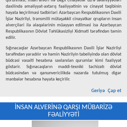
qorunması, insan alveri ilə bağlı cinayətlər üzrə səlahiyyətləri
daxilində əməliyyat-axtarış fəaliyyətinin və cinayət təqibinin
həyata keçirilməsi tədbirləri Azərbaycan Respublikasının Daxili
İşlər Nazirliyi, transmilli mütəşəkkil cinayətkar qrupların insan
alverçiləri ilə əlaqələrinin müəyyən edilməsi isə Azərbaycan
Respublikasının Dövlət Təhlükəsizliyi Xidməti tərəfindən təmin
edilir.
Sığınacaqlar Azərbaycan Respublikasının Daxili İşlər Nazirliyi
tərəfindən yaradılır və həmin Nazirliyin tabeliyində olan dövlət
büdcəsi vəsaiti hesabına saxlanılan qurumlar kimi fəaliyyət
göstərir. Sığınacaqların maddi-texniki təchizatı dövlət
büdcəsindən və qanunvericilikdə nəzərdə tutulmuş digər
mənbələr hesabına həyata keçirilir.
Geriyə
Çap et
İNSAN ALVERİNƏ QARŞI MÜBARİZƏ
FƏALİYYƏTİ