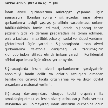
rəhbərlərinin iştirakı ilə açılmışdır.
İnsan alveri qurbanlarının müvəqqəti yaşaması üçün
sığınacaqlar (bundan sonra - sığınacaqlar) insan alveri
qurbanlarına layiqli yaşayış şəraitinin yaradılması, onların
təhlükəsizliyinin təmin edilməsi, orada sığınacaq tapan
şəxslərin qida və dərman preparatları ilə təmin edilməsi,
onlara təxirəsalınmaz tibbi, psixoloji, sosial və hüquqi yardımın
göstərilməsi üçün yaradılır. Sığınacaqlarda insan alveri
qurbanlarına telefonla danışmaq və tərcüməçinin
xidmətlərindən istifadə etmək imkanı yaradılır. Konfidensial
söhbət aparılması üçün xüsusi yerlər ayrılır.
Sığınacaqlarda insan alveri qurbanlarının şəxsiyyətinin
anonimliyi təmin edilir və onların razılıqları olmadan
barələrində cinayət təqibi orqanlarına və ya digər dövlət
orqanlarına məlumat verilmir.
Sığınacaq davranışından, cinayət təqibi orqanları ilə
əməkdaşlıq etmək və insan alverçilərinə qarşı ifadə vermək
istəyindən asılı olmayaraq insan alverinin qurbanına onun