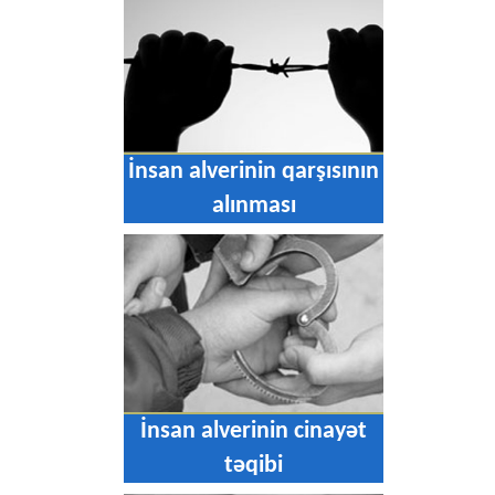
İnsan alverinin qarşısının
alınması
İnsan alverinin cinayət
təqibi