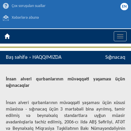
Çox soruşulan suallar
EN
Xəbərlərə abunə
Toggle
naviga
Baş səhifə
HAQQIMIZDA
Sığınacaq
»
İnsan alveri qurbanlarının müvəqqəti yaşaması üçün
sığınacaqlar
İnsan alveri qurbanlarının müvəqqəti yaşaması üçün xüsusi
müəsissə - sığınacaq üçün 3 mərtəbəli bina ayrılmış, təmir
edilmiş və beynəlxalq standartlara uyğun müasir
avadanlıqlarla təchiz edilmiş, 2006-cı ildə ABŞ Səfirliyi, ATƏT
və Beynəlxalq Miqrasiya Təşkilatının Bakı Nümayəndəliyinin