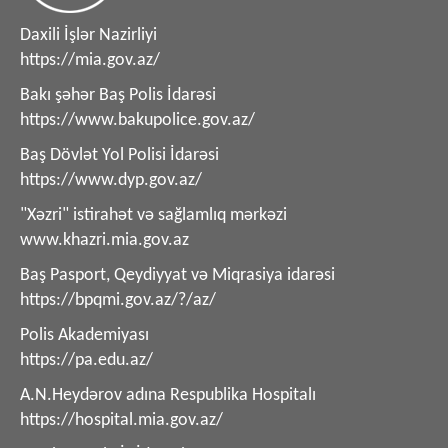
Daxili İşlər Nazirliyi
https://mia.gov.az/
Bakı şəhər Baş Polis İdarəsi
https://www.bakupolice.gov.az/
Baş Dövlət Yol Polisi İdarəsi
https://www.dyp.gov.az/
"Xəzri" istirahət və sağlamlıq mərkəzi
www.khazri.mia.gov.az
Baş Pasport, Qeydiyyat və Miqrasiya idarəsi
https://bpqmi.gov.az/?/az/
Polis Akademiyası
https://pa.edu.az/
A.N.Heydərov adına Respublika Hospitalı
https://hospital.mia.gov.az/