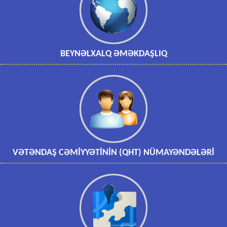
BEYNƏLXALQ ƏMƏKDAŞLIQ
VƏTƏNDAŞ CƏMİYYƏTİNİN (QHT) NÜMAYƏNDƏLƏRİ