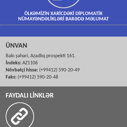
ÖLKƏMİZİN XARİCDƏKİ DİPLOMATİK
NÜMAYƏNDƏLİKLƏRİ BARƏDƏ MƏLUMAT
ÜNVAN
Bakı şəhəri, Azadlıq prospekti 161.
İndeks:
AZ1106
Növbətçi hissə:
(+99412) 590-20-49
Faks:
(+99412) 590-20-48
FAYDALI LİNKLƏR