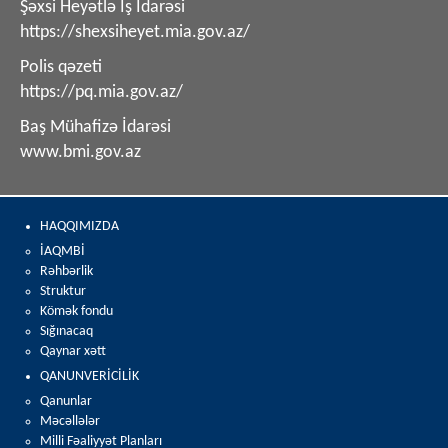
Şəxsi Heyətlə İş İdarəsi
https://shexsiheyet.mia.gov.az/
Polis qəzeti
https://pq.mia.gov.az/
Baş Mühafizə İdarəsi
www.bmi.gov.az
HAQQIMIZDA
İAQMBİ
Rəhbərlik
Struktur
Kömək fondu
Sığınacaq
Qaynar xətt
QANUNVERİCİLİK
Qanunlar
Məcəllələr
Milli Fəaliyyət Planları