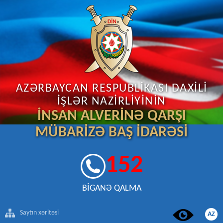
AZƏRBAYCAN RESPUBLİKASI DAXİLİ
İŞLƏR NAZİRLİYİNİN
İNSAN ALVERİNƏ QARŞI
MÜBARİZƏ BAŞ İDARƏSİ
152
BİGANƏ QALMA
Saytın xəritəsi
AZ