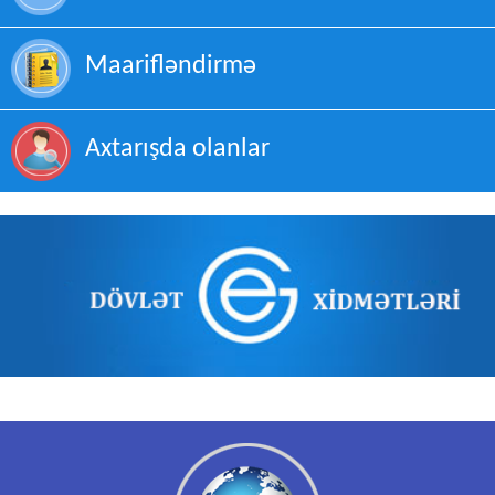
Maarifləndirmə
Axtarışda olanlar