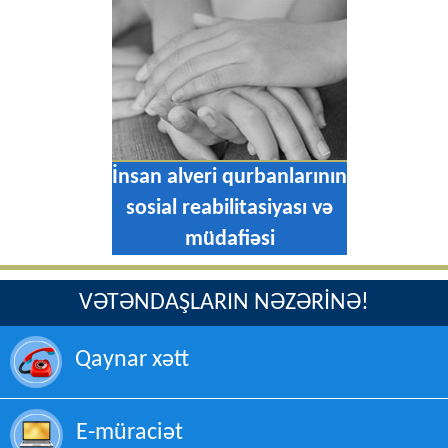
İnsan alveri qurbanlarının
müdafiə edilməsi
VƏTƏNDAŞLARIN NƏZƏRİNƏ!
Qaynar xətt
E-müraciət