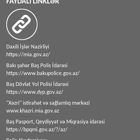
FAYDALI LİNKLƏR
Daxili İşlər Nazirliyi
https://mia.gov.az/
Bakı şəhər Baş Polis İdarəsi
https://www.bakupolice.gov.az/
Baş Dövlət Yol Polisi İdarəsi
https://www.dyp.gov.az/
"Xəzri" istirahət və sağlamlıq mərkəzi
www.khazri.mia.gov.az
Baş Pasport, Qeydiyyat və Miqrasiya idarəsi
https://bpqmi.gov.az/?/az/