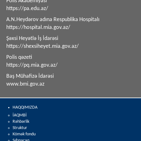
Polis Akademiyası
https://pa.edu.az/
A.N.Heydərov adına Respublika Hospitalı
https://hospital.mia.gov.az/
Şəxsi Heyətlə İş İdarəsi
https://shexsiheyet.mia.gov.az/
Polis qəzeti
https://pq.mia.gov.az/
Baş Mühafizə İdarəsi
www.bmi.gov.az
HAQQIMIZDA
İAQMBİ
Rəhbərlik
Struktur
Kömək fondu
Sığınacaq