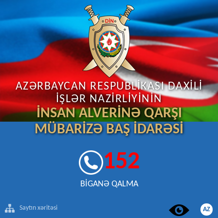
AZƏRBAYCAN RESPUBLİKASI DAXİLİ
İŞLƏR NAZİRLİYİNİN
İNSAN ALVERİNƏ QARŞI
MÜBARİZƏ BAŞ İDARƏSİ
152
BİGANƏ QALMA
Saytın xəritəsi
AZ