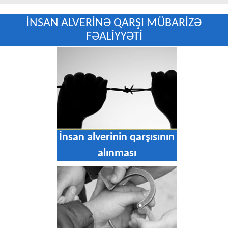
İNSAN ALVERİNƏ QARŞI MÜBARİZƏ
FƏALİYYƏTİ
İnsan alverinin qarşısının
alınması