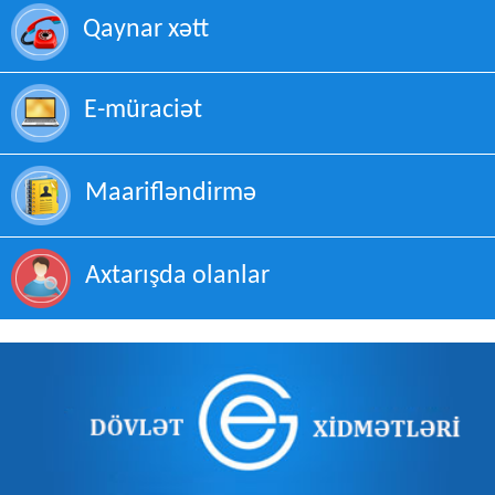
Qaynar xətt
E-müraciət
Maarifləndirmə
Axtarışda olanlar