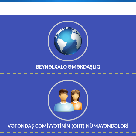
BEYNƏLXALQ ƏMƏKDAŞLIQ
VƏTƏNDAŞ CƏMİYYƏTİNİN (QHT) NÜMAYƏNDƏLƏRİ