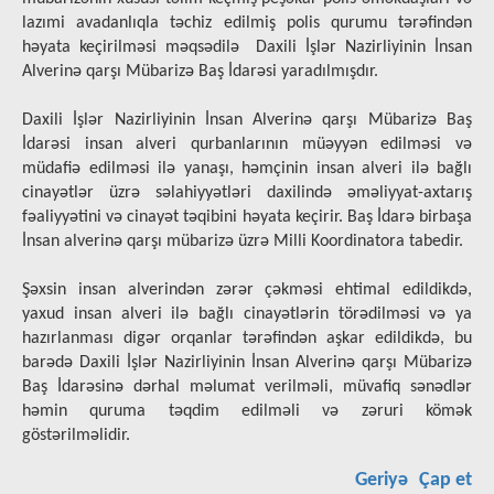
lazımi avadanlıqla təchiz edilmiş polis qurumu tərəfindən
həyata keçirilməsi məqsədilə Daxili İşlər Nazirliyinin İnsan
Alverinə qarşı Mübarizə Baş İdarəsi yaradılmışdır.
Daxili İşlər Nazirliyinin İnsan Alverinə qarşı Mübarizə Baş
İdarəsi insan alveri qurbanlarının müəyyən edilməsi və
müdafiə edilməsi ilə yanaşı, həmçinin insan alveri ilə bağlı
cinayətlər üzrə səlahiyyətləri daxilində əməliyyat-axtarış
fəaliyyətini və cinayət təqibini həyata keçirir. Baş İdarə birbaşa
İnsan alverinə qarşı mübarizə üzrə Milli Koordinatora tabedir.
Şəxsin insan alverindən zərər çəkməsi ehtimal edildikdə,
yaxud insan alveri ilə bağlı cinayətlərin törədilməsi və ya
hazırlanması digər orqanlar tərəfindən aşkar edildikdə, bu
barədə Daxili İşlər Nazirliyinin İnsan Alverinə qarşı Mübarizə
Baş İdarəsinə dərhal məlumat verilməli, müvafiq sənədlər
həmin quruma təqdim edilməli və zəruri kömək
göstərilməlidir.
Geriyə
Çap et