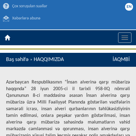
Çox soruşulan suallar
EN
Xəbərlərə abunə
Toggle
naviga
Baş səhifə
HAQQIMIZDA
İAQMBİ
»
Azərbaycan Respublikasının “İnsan alverinə qarşı mübarizə
haqqında” 28 iyun 2005-ci il tarixli 958-IIQ nömrəli
Qanununun 8-ci maddəsinə əsasən İnsan alverinə qarşı
mübarizə üzrə Milli Fəaliyyət Planında göstərilən vəzifələrin
səmərəli icrası, insan alveri qurbanlarının təhlükəsizliyinin
təmin edilməsi, onlara peşəkar yardım göstərilməsi, insan
alverinə qarşı mübarizə sahəsində məlumatların vahid
mərkəzdə cəmlənməsi və qorunması, insan alverinə qarşı
mübarizənin xüsusi təlim keçmiş peşəkar polis əməkdaşları və