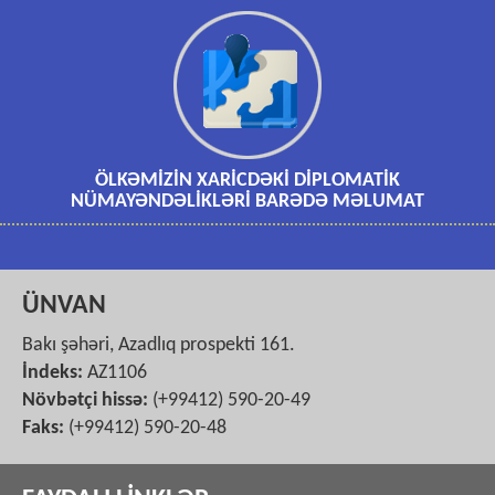
ÖLKƏMİZİN XARİCDƏKİ DİPLOMATİK
NÜMAYƏNDƏLİKLƏRİ BARƏDƏ MƏLUMAT
ÜNVAN
Bakı şəhəri, Azadlıq prospekti 161.
İndeks:
AZ1106
Növbətçi hissə:
(+99412) 590-20-49
Faks:
(+99412) 590-20-48