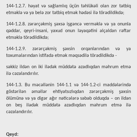
144-1.2.7. həyat və sağlamlıq üçün təhlükəli olan zor tətbiq
etməklə və ya belə zor tətbiq etmək hədəsi ilə törədildikdə;
144-1.2.8. zərərçəkmiş şəxsə işgəncə verməklə və ya onunla
qəddar, qeyri-insani, yaxud onun ləyaqətini alçaldan rəftar
etməklə törədildikdə;
144-1.2.9. zərərçəkmiş şəxsin orqanlarından və ya
toxumalarından istifadə etmək məqsədilə törədildikdə -
səkkiz ildən on iki ilədək müddətə azadlıqdan məhrum etmə
ilə cəzalandırılır.
144-1.3. Bu məcəllənin 144-1.1 və 144-1.2-ci maddələrində
göstərilən əməllər ehtiyatsızlıqdan zərərçəkmiş şəxsin
ölümünə və ya digər ağır nəticələrə səbəb olduqda – on ildən
on beş ilədək müddətə azadlıqdan məhrum etmə ilə
cəzalandırılır.
Qeyd: