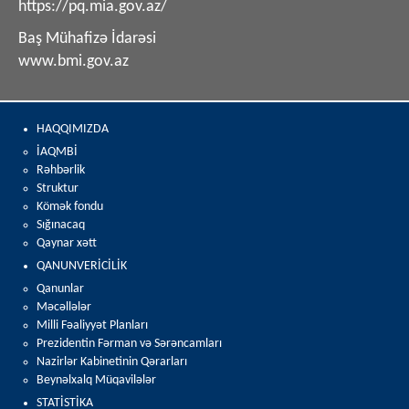
https://pq.mia.gov.az/
Baş Mühafizə İdarəsi
www.bmi.gov.az
HAQQIMIZDA
İAQMBİ
Rəhbərlik
Struktur
Kömək fondu
Sığınacaq
Qaynar xətt
QANUNVERİCİLİK
Qanunlar
Məcəllələr
Milli Fəaliyyət Planları
Prezidentin Fərman və Sərəncamları
Nazirlər Kabinetinin Qərarları
Beynəlxalq Müqavilələr
STATİSTİKA