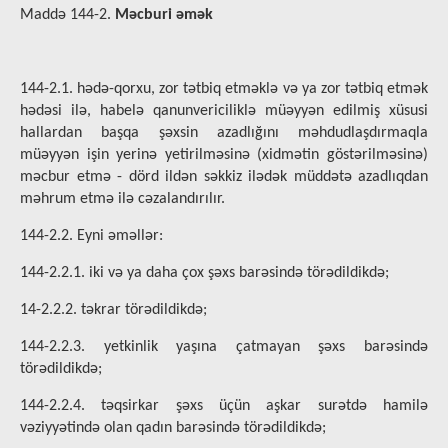
Maddə 144-2.
Məcburi əmək
144-2.1. hədə-qorxu, zor tətbiq etməklə və ya zor tətbiq etmək
hədəsi ilə, habelə qanunvericiliklə müəyyən edilmiş xüsusi
hallardan başqa şəxsin azadlığını məhdudlaşdırmaqla
müəyyən işin yerinə yetirilməsinə (xidmətin göstərilməsinə)
məcbur etmə - dörd ildən səkkiz ilədək müddətə azadlıqdan
məhrum etmə ilə cəzalandırılır.
144-2.2. Eyni əməllər:
144-2.2.1. iki və ya daha çox şəxs barəsində törədildikdə;
14-2.2.2. təkrar törədildikdə;
144-2.2.3. yetkinlik yaşına çatmayan şəxs barəsində
törədildikdə;
144-2.2.4. təqsirkar şəxs üçün aşkar surətdə hamilə
vəziyyətində olan qadın barəsində törədildikdə;