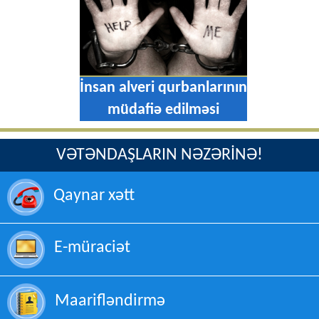
İnsan alveri qurbanlarının
müdafiə edilməsi
VƏTƏNDAŞLARIN NƏZƏRİNƏ!
Qaynar xətt
E-müraciət
Maarifləndirmə