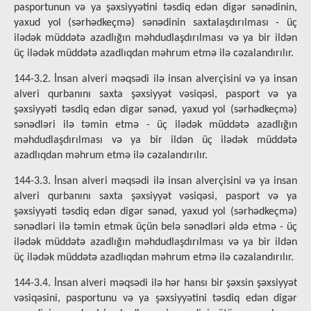
pasportunun və ya şəxsiyyətini təsdiq edən digər sənədinin,
yaxud yol (sərhədkeçmə) sənədinin saxtalaşdırılması - üç
ilədək müddətə azadlığın məhdudlaşdırılması və ya bir ildən
üç ilədək müddətə azadlıqdan məhrum etmə ilə cəzalandırılır.
144-3.2. İnsan alveri məqsədi ilə insan alverçisini və ya insan
alveri qurbanını saxta şəxsiyyət vəsiqəsi, pasport və ya
şəxsiyyəti təsdiq edən digər sənəd, yaxud yol (sərhədkeçmə)
sənədləri ilə təmin etmə - üç ilədək müddətə azadlığın
məhdudlaşdırılması və ya bir ildən üç ilədək müddətə
azadlıqdan məhrum etmə ilə cəzalandırılır.
144-3.3. İnsan alveri məqsədi ilə insan alverçisini və ya insan
alveri qurbanını saxta şəxsiyyət vəsiqəsi, pasport və ya
şəxsiyyəti təsdiq edən digər sənəd, yaxud yol (sərhədkeçmə)
sənədləri ilə təmin etmək üçün belə sənədləri əldə etmə - üç
ilədək müddətə azadlığın məhdudlaşdırılması və ya bir ildən
üç ilədək müddətə azadlıqdan məhrum etmə ilə cəzalandırılır.
144-3.4. İnsan alveri məqsədi ilə hər hansı bir şəxsin şəxsiyyət
vəsiqəsini, pasportunu və ya şəxsiyyətini təsdiq edən digər