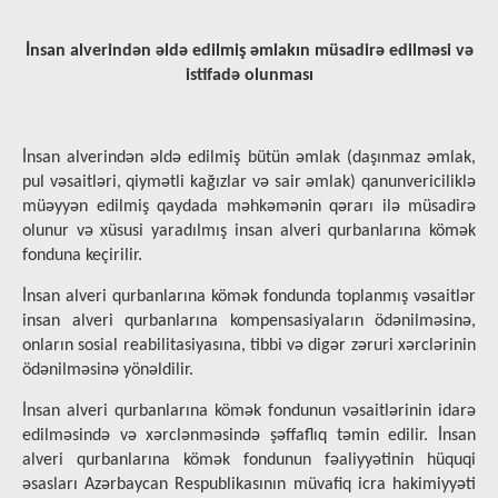
İnsan alverindən əldə edilmiş əmlakın müsadirə edilməsi və
istifadə olunması
İnsan alverindən əldə edilmiş bütün əmlak (daşınmaz əmlak,
pul vəsaitləri, qiymətli kağızlar və sair əmlak) qanunvericiliklə
müəyyən edilmiş qaydada məhkəmənin qərarı ilə müsadirə
olunur və xüsusi yaradılmış insan alveri qurbanlarına kömək
fonduna keçirilir.
İnsan alveri qurbanlarına kömək fondunda toplanmış vəsaitlər
insan alveri qurbanlarına kompensasiyaların ödənilməsinə,
onların sosial reabilitasiyasına, tibbi və digər zəruri xərclərinin
ödənilməsinə yönəldilir.
İnsan alveri qurbanlarına kömək fondunun vəsaitlərinin idarə
edilməsində və xərclənməsində şəffaflıq təmin edilir. İnsan
alveri qurbanlarına kömək fondunun fəaliyyətinin hüquqi
əsasları Azərbaycan Respublikasının müvafiq icra hakimiyyəti