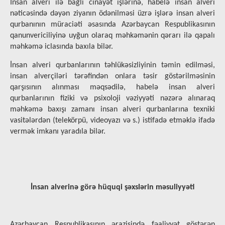
İnsan alveri ilə bağlı cinayət işlərinə, habelə insan alveri
nəticəsində dəyən ziyanın ödənilməsi üzrə işlərə insan alveri
qurbanının müraciəti əsasında Azərbaycan Respublikasının
qanunvericiliyinə uyğun olaraq məhkəmənin qərarı ilə qapalı
məhkəmə iclasında baxıla bilər.
İnsan alveri qurbanlarının təhlükəsizliyinin təmin edilməsi,
insan alverçiləri tərəfindən onlara təsir göstərilməsinin
qarşısının alınması məqsədilə, habelə insan alveri
qurbanlarının fiziki və psixoloji vəziyyəti nəzərə alınaraq
məhkəmə baxışı zamanı insan alveri qurbanlarına texniki
vasitələrdən (telekörpü, videoyazı və s.) istifadə etməklə ifadə
vermək imkanı yaradıla bilər.
İnsan alverinə görə hüquqi şəxslərin məsuliyyəti
Azərbaycan Respublikasının ərazisində fəaliyyət göstərən