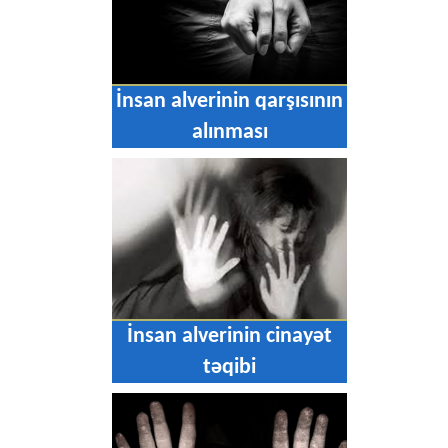
İnsan alverinin qarşısının
alınması
İnsan alverinin cinayət
təqibi