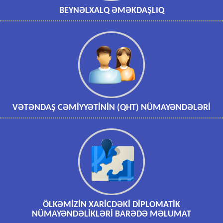
BEYNƏLXALQ ƏMƏKDAŞLIQ
VƏTƏNDAŞ CƏMİYYƏTİNİN (QHT) NÜMAYƏNDƏLƏRİ
ÖLKƏMİZİN XARİCDƏKİ DİPLOMATİK
NÜMAYƏNDƏLİKLƏRİ BARƏDƏ MƏLUMAT