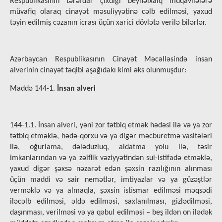
Respublikasının tərəfdar çıxdığı beynəlxalq müqavilələrə
müvafiq olaraq cinayət məsuliyyətinə cəlb edilməsi, yaxud
təyin edilmiş cəzanın icrası üçün xarici dövlətə verilə bilərlər.
Azərbaycan Respublikasının Cinayət Məcəlləsində insan
alverinin cinayət təqibi aşağıdakı kimi əks olunmuşdur:
Maddə 144-1.
İnsan alveri
144-1.1. İnsan alveri, yəni zor tətbiq etmək hədəsi ilə və ya zor
tətbiq etməklə, hədə-qorxu və ya digər məcburetmə vasitələri
ilə, oğurlama, dələduzluq, aldatma yolu ilə, təsir
imkanlarından və ya zəiflik vəziyyətindən sui-istifadə etməklə,
yaxud digər şəxsə nəzarət edən şəxsin razılığının alınması
üçün maddi və sair nemətlər, imtiyazlar və ya güzəştlər
verməklə və ya almaqla, şəxsin istismar edilməsi məqsədi
iləcəlb edilməsi, əldə edilməsi, saxlanılması, gizlədilməsi,
daşınması, verilməsi və ya qəbul edilməsi – beş ildən on ilədək