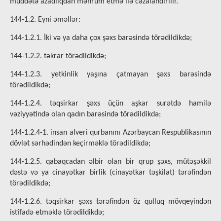
müddətə azadlıqdan məhrum etmə ilə cəzalandırılır.
144-1.2. Eyni əməllər:
144-1.2.1. İki və ya daha çox şəxs barəsində törədildikdə;
144-1.2.2. təkrar törədildikdə;
144-1.2.3. yetkinlik yaşına çatmayan şəxs barəsində
törədildikdə;
144-1.2.4. təqsirkar şəxs üçün aşkar surətdə hamilə
vəziyyətində olan qadın barəsində törədildikdə;
144-1.2.4-1. insan alveri qurbanını Azərbaycan Respublikasının
dövlət sərhədindən keçirməklə törədildikdə;
144-1.2.5. qabaqcadan əlbir olan bir qrup şəxs, mütəşəkkil
dəstə və ya cinayətkar birlik (cinayətkar təşkilat) tərəfindən
törədildikdə;
144-1.2.6. təqsirkar şəxs tərəfindən öz qulluq mövqeyindən
istifadə etməklə törədildikdə;