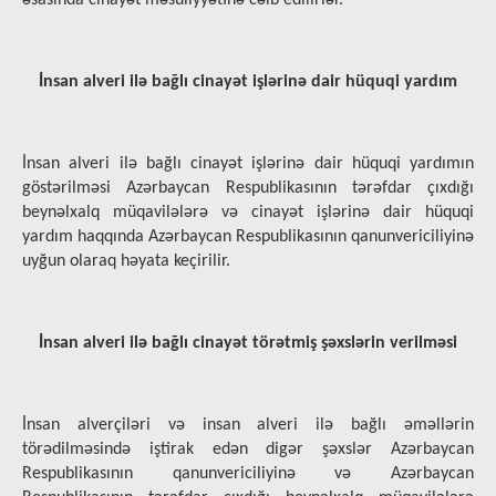
əsasında cinayət məsuliyyətinə cəlb edilirlər.
İnsan alveri ilə bağlı cinayət işlərinə dair hüquqi yardım
İnsan alveri ilə bağlı cinayət işlərinə dair hüquqi yardımın
göstərilməsi Azərbaycan Respublikasının tərəfdar çıxdığı
beynəlxalq müqavilələrə və cinayət işlərinə dair hüquqi
yardım haqqında Azərbaycan Respublikasının qanunvericiliyinə
uyğun olaraq həyata keçirilir.
İnsan alveri ilə bağlı cinayət törətmiş şəxslərin verilməsi
İnsan alverçiləri və insan alveri ilə bağlı əməllərin
törədilməsində iştirak edən digər şəxslər Azərbaycan
Respublikasının qanunvericiliyinə və Azərbaycan