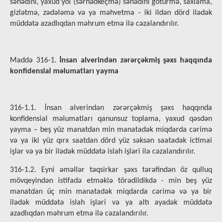
sənədini, yaxud yol (sərhədkeçmə) sənədini götürmə, saxlama,
gizlətmə, zədələmə və ya məhvetmə - iki ildən dörd ilədək
müddətə azadlıqdan məhrum etmə ilə cəzalandırılır.
Maddə 316-1.
İnsan alverindən zərərçəkmiş şəxs haqqında
konfidensial məlumatları yayma
316-1.1. İnsan alverindən zərərçəkmiş şəxs haqqında
konfidensial məlumatları qanunsuz toplama, yaxud qəsdən
yayma – beş yüz manatdan min manatadək miqdarda cərimə
və ya iki yüz qırx saatdan dörd yüz səksən saatadək ictimai
işlər və ya bir ilədək müddətə islah işləri ilə cəzalandırılır.
316-1.2. Eyni əməllər təqsirkar şəxs tərəfindən öz qulluq
mövqeyindən istifadə etməklə törədildikdə - min beş yüz
manatdan üç min manatadək miqdarda cərimə və ya bir
ilədək müddətə islah işləri və ya altı ayadək müddətə
azadlıqdan məhrum etmə ilə cəzalandırılır.