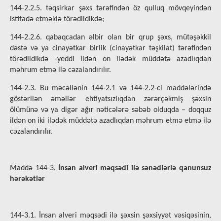
144-2.2.5. təqsirkar şəxs tərəfindən öz qulluq mövqeyindən
istifadə etməklə törədildikdə;
144-2.2.6. qabaqcadan əlbir olan bir qrup şəxs, mütəşəkkil
dəstə və ya cinayətkar birlik (cinayətkar təşkilat) tərəfindən
törədildikdə -yeddi ildən on ilədək müddətə azadlıqdan
məhrum etmə ilə cəzalandırılır.
144-2.3. Bu məcəllənin 144-2.1 və 144-2.2-ci maddələrində
göstərilən əməllər ehtiyatsızlıqdan zərərçəkmiş şəxsin
ölümünə və ya digər ağır nəticələrə səbəb olduqda – doqquz
ildən on iki ilədək müddətə azadlıqdan məhrum etmə etmə ilə
cəzalandırılır.
Maddə 144-3.
İnsan alveri məqsədi ilə sənədlərlə qanunsuz
hərəkətlər
144-3.1. İnsan alveri məqsədi ilə şəxsin şəxsiyyət vəsiqəsinin,