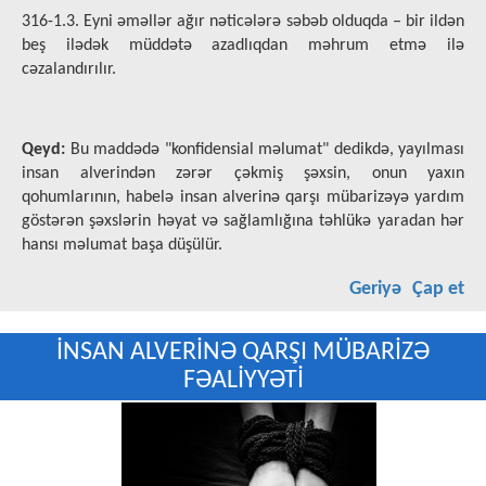
316-1.3. Eyni əməllər ağır nəticələrə səbəb olduqda – bir ildən
beş ilədək müddətə azadlıqdan məhrum etmə ilə
cəzalandırılır.
Qeyd:
Bu maddədə "konfidensial məlumat" dedikdə, yayılması
insan alverindən zərər çəkmiş şəxsin, onun yaxın
qohumlarının, habelə insan alverinə qarşı mübarizəyə yardım
göstərən şəxslərin həyat və sağlamlığına təhlükə yaradan hər
hansı məlumat başa düşülür.
Geriyə
Çap et
İNSAN ALVERİNƏ QARŞI MÜBARİZƏ
FƏALİYYƏTİ