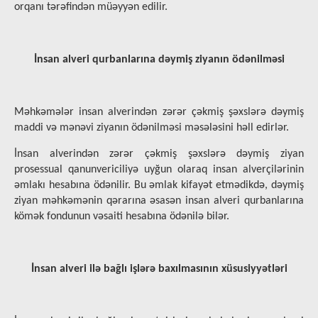
orqanı tərəfindən müəyyən edilir.
İnsan alveri qurbanlarına dəymiş ziyanın ödənilməsi
Məhkəmələr insan alverindən zərər çəkmiş şəxslərə dəymiş
maddi və mənəvi ziyanın ödənilməsi məsələsini həll edirlər.
İnsan alverindən zərər çəkmiş şəxslərə dəymiş ziyan
prosessual qanunvericiliyə uyğun olaraq insan alverçilərinin
əmlakı hesabına ödənilir. Bu əmlak kifayət etmədikdə, dəymiş
ziyan məhkəmənin qərarına əsasən insan alveri qurbanlarına
kömək fondunun vəsaiti hesabına ödənilə bilər.
İnsan alveri ilə bağlı işlərə baxılmasının xüsusiyyətləri