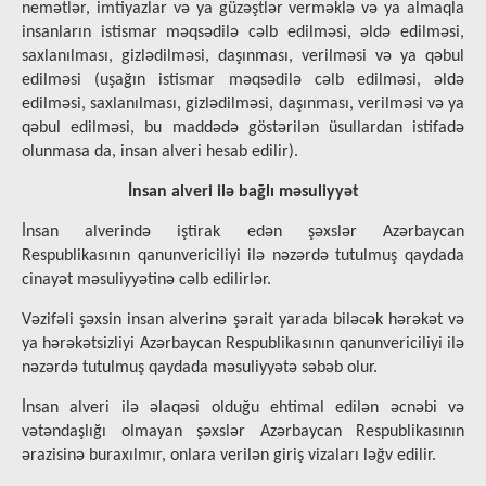
nemətlər, imtiyazlar və ya güzəştlər verməklə və ya almaqla
insanların istismar məqsədilə cəlb edilməsi, əldə edilməsi,
saxlanılması, gizlədilməsi, daşınması, verilməsi və ya qəbul
edilməsi (uşağın istismar məqsədilə cəlb edilməsi, əldə
edilməsi, saxlanılması, gizlədilməsi, daşınması, verilməsi və ya
qəbul edilməsi, bu maddədə göstərilən üsullardan istifadə
olunmasa da, insan alveri hesab edilir).
İnsan alveri ilə bağlı məsuliyyət
İnsan alverində iştirak edən şəxslər Azərbaycan
Respublikasının qanunvericiliyi ilə nəzərdə tutulmuş qaydada
cinayət məsuliyyətinə cəlb edilirlər.
Vəzifəli şəxsin insan alverinə şərait yarada biləcək hərəkət və
ya hərəkətsizliyi Azərbaycan Respublikasının qanunvericiliyi ilə
nəzərdə tutulmuş qaydada məsuliyyətə səbəb olur.
İnsan alveri ilə əlaqəsi olduğu ehtimal edilən əcnəbi və
vətəndaşlığı olmayan şəxslər Azərbaycan Respublikasının
ərazisinə buraxılmır, onlara verilən giriş vizaları ləğv edilir.