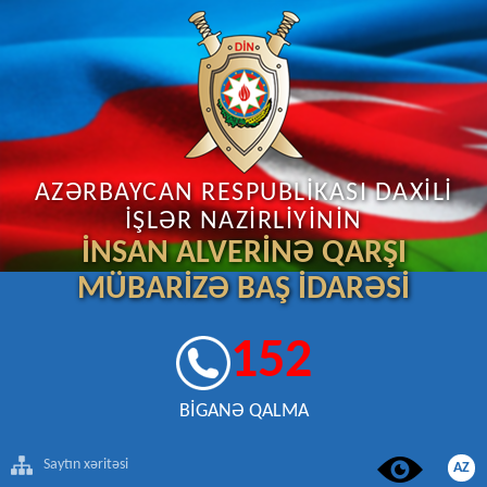
AZƏRBAYCAN RESPUBLİKASI DAXİLİ
İŞLƏR NAZİRLİYİNİN
İNSAN ALVERİNƏ QARŞI
MÜBARİZƏ BAŞ İDARƏSİ
152
BİGANƏ QALMA
Saytın xəritəsi
AZ