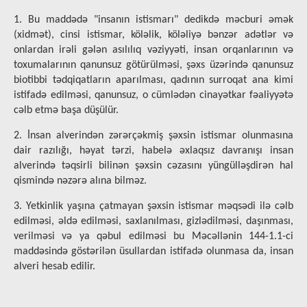
1. Bu maddədə "insanın istismarı" dedikdə məcburi əmək
(xidmət), cinsi istismar, köləlik, köləliyə bənzər adətlər və
onlardan irəli gələn asılılıq vəziyyəti, insan orqanlarının və
toxumalarının qanunsuz götürülməsi, şəxs üzərində qanunsuz
biotibbi tədqiqatların aparılması, qadının surroqat ana kimi
istifadə edilməsi, qanunsuz, o cümlədən cinayətkar fəaliyyətə
cəlb etmə başa düşülür.
2. İnsan alverindən zərərçəkmiş şəxsin istismar olunmasına
dair razılığı, həyat tərzi, habelə əxlaqsız davranışı insan
alverində təqsirli bilinən şəxsin cəzasını yüngülləşdirən hal
qismində nəzərə alına bilməz.
3. Yetkinlik yaşına çatmayan şəxsin istismar məqsədi ilə cəlb
edilməsi, əldə edilməsi, saxlanılması, gizlədilməsi, daşınması,
verilməsi və ya qəbul edilməsi bu Məcəllənin 144-1.1-ci
maddəsində göstərilən üsullardan istifadə olunmasa da, insan
alveri hesab edilir.