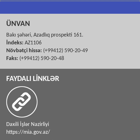
ÜNVAN
Bakı şəhəri, Azadlıq prospekti 161.
İndeks:
AZ1106
Növbətçi hissə:
(+99412) 590-20-49
Faks:
(+99412) 590-20-48
FAYDALI LİNKLƏR
Daxili İşlər Nazirliyi
https://mia.gov.az/