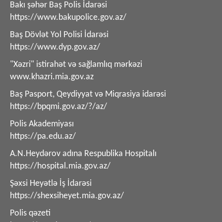
Bakı şəhər Baş Polis İdarəsi
https://www.bakupolice.gov.az/
Baş Dövlət Yol Polisi İdarəsi
https://www.dyp.gov.az/
"Xəzri" istirahət və sağlamlıq mərkəzi
www.khazri.mia.gov.az
Baş Pasport, Qeydiyyat və Miqrasiya idarəsi
https://bpqmi.gov.az/?/az/
Polis Akademiyası
https://pa.edu.az/
A.N.Heydərov adına Respublika Hospitalı
https://hospital.mia.gov.az/
Şəxsi Heyətlə İş İdarəsi
https://shexsiheyet.mia.gov.az/
Polis qəzeti