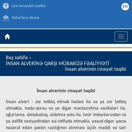
Çox soruşulan suallar
EN
Xəbərlərə abunə
Toggle
naviga
Baş səhifə
»
İNSAN ALVERİNƏ QARŞI MÜBARİZƏ FƏALİYYƏTİ
İnsan alverinin cinayət təqibi
İnsan alverinin cinayət təqibi
İnsan alveri - zor tətbiq etmək hədəsi ilə və ya zor tətbiq
etməklə, hədə-qorxu və ya digər məcburetmə vasitələri ilə,
oğurlama, dələduzluq, aldatma yolu ilə, təsir imkanlarından və
ya zəiflik vəziyyətindən sui-istifadə etməklə, yaxud digər şəxsə
nəzarət edən şəxsin razılığının alınması üçün maddi və sair