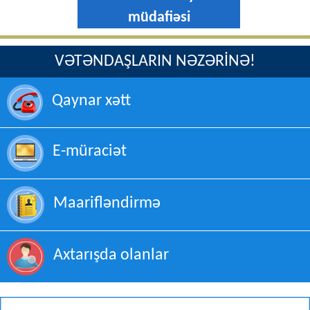
müdafiəsi
VƏTƏNDAŞLARIN NƏZƏRİNƏ!
Qaynar xətt
E-müraciət
Maarifləndirmə
Axtarışda olanlar