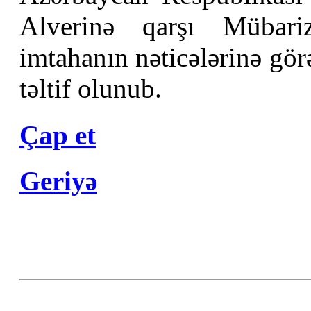
Alverinə qarşı Mübari
imtahanın nəticələrinə gör
təltif olunub.
Çap et
Geriyə