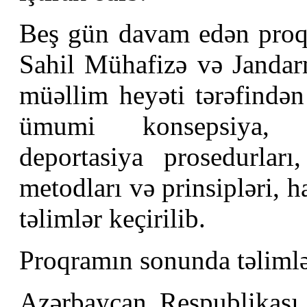
Beş gün davam edən proq
Sahil Mühafizə və Jandar
müəllim heyəti tərəfindən
ümumi konsepsiya, mi
deportasiya prosedurları,
metodları və prinsipləri, h
təlimlər keçirilib.
Proqramın sonunda təlimlər
Azərbaycan Respublikası D