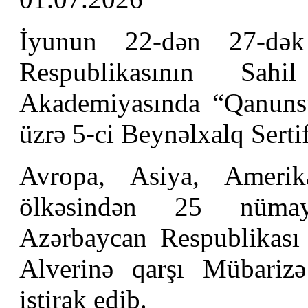
İyunun 22-dən 27-dək
Respublikasının Sa
Akademiyasında “Qanunsu
üzrə 5-ci Beynəlxalq Sertif
Avropa, Asiya, Amerik
ölkəsindən 25 nümayə
Azərbaycan Respublikası D
Alverinə qarşı Mübariz
iştirak edib.