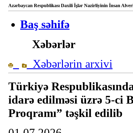
Azərbaycan Respublikası Daxili İşlər Nazirliyinin İnsan Alve
Baş səhifə
Xəbərlər
Xəbərlərin arxivi
Türkiyə Respublikasınd
idarə edilməsi üzrə 5-ci 
Proqramı” təşkil edilib
01.07.2026