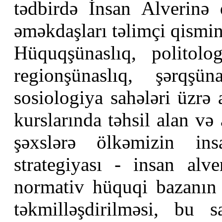
tədbirdə İnsan Alverinə 
əməkdaşları təlimçi qismin
Hüquqşünaslıq, politolog
regionşünaslıq, şərqşün
sosiologiya sahələri üzrə 
kurslarında təhsil alan və
şəxslərə ölkəmizin in
strategiyası - insan alv
normativ hüquqi bazanın 
təkmilləşdirilməsi, bu s