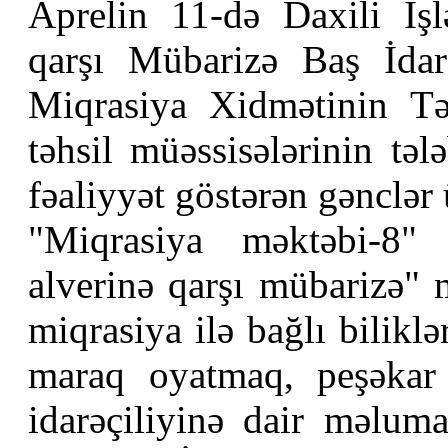
Aprelin 11-də Daxili İşl
qarşı Mübarizə Baş İdarəs
Miqrasiya Xidmətinin Tə
təhsil müəssisələrinin təl
fəaliyyət göstərən gənclər 
"Miqrasiya məktəbi-8" 
alverinə qarşı mübarizə" 
miqrasiya ilə bağlı bilikl
maraq oyatmaq, peşəkar 
idarəçiliyinə dair məluma