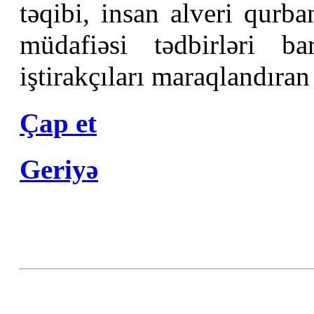
təqibi, insan alveri qurban
müdafiəsi tədbirləri b
iştirakçıları maraqlandıran 
Çap et
Geriyə