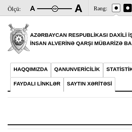
Rəng:
Ölçü:
AZƏRBAYCAN RESPUBLİKASI DAXİLİ İŞ
İNSAN ALVERİNƏ QARŞI MÜBARİZƏ BA
HAQQIMIZDA
QANUNVERİCİLİK
STATİSTİ
FAYDALI LİNKLƏR
SAYTIN XƏRİTƏSİ