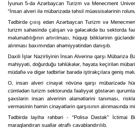
İyunun 5-də Azərbaycan Turizm və Menecment Universi
“İnsan alveri ilə mübarizədə təhsil müəssisələrinin rolu
Tədbirdə çıxış edən Azərbaycan Turizm və Menecment Un
turizm sahəsində çalışan və gələcəkdə bu sektorda fəal
məlumatlılığının artırılması, hüquqi biliklərinin güclən
alınması baxımından əhəmiyyətindən danışıb.
Daxili İşlər Nazirliyinin İnsan Alverinə qarşı Mübarizə B
mahiyyəti, doğurduğu təhlükələr, həyata keçirilən mübariz
müdafiə və digər tədbirlər barədə iştirakçılara geniş məl
O, insan alveri cinayət növünə qarşı mübarizədə hüq
cümlədən turizm sektorunda fəaliyyət göstərən qurumlar
şəxslərin insan alverinin əlamətlərini tanıması, ris
verməsinin həmin cinayətlərin qarşısının alınmasında m
Tədbirdə layihə rəhbəri - “Polisə Dəstək” İctimai Birli
maraqlandıran suallar ətraflı cavablandırılıb.