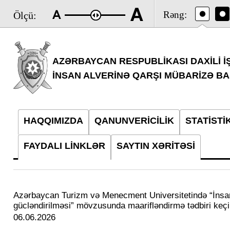
Rəng:
Ölçü:
AZƏRBAYCAN RESPUBLİKASI DAXİLİ İŞ
İNSAN ALVERİNƏ QARŞI MÜBARİZƏ BA
HAQQIMIZDA
QANUNVERİCİLİK
STATİSTİ
FAYDALI LİNKLƏR
SAYTIN XƏRİTƏSİ
Azərbaycan Turizm və Menecment Universitetində “İnsan 
gücləndirilməsi” mövzusunda maarifləndirmə tədbiri keçir
06.06.2026