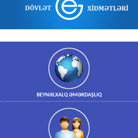
BEYNƏLXALQ ƏMƏKDAŞLIQ