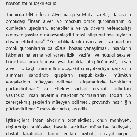
növbəti təlim təşkil edilib.
Tədbirdə DİN-in İnsan Alverinə qarşı Mübarizə Baş İdarəsinin
əməkdaşı “İnsan alveri və məcburi əmək qurbanlarının, o
cümlədən uşaqların, əcnəbilərin və ya davam vətəndaşlığı
olmayan şəxslərin müəyyənləşdirilməsi istiqamətində səylərin
davam etdirilməsi”, “Respublikadaxili insan alveri və məcburi
əmək qurbanlarına da xüsusi həssas yanaşılması, insanların
istismarı hallarına yol verən fiziki, vəzifəli və hüquqi şəxslər
barəsində müvafiq məsuliyyət tədbirlərinin görülməsi”, “İnsan
alveri ilə bağlı transmilli mütəşəkkil cinayətkarlığın qarşısının
alınması sahəsində qrupların respublikadakı mümkün
əlaqələrinin müəyyən edilməsi istiqamətində tədbirlərin
gücləndirilməsi” və “Effektiv sərhəd nəzarəti tədbirləri
vasitəsilə insan alverinin müxtəlif formalarının, təqsirli və
zərərçəkmiş şəxslərin müəyyən edilməsi, preventiv hazırlığın
gücləndirilməsi” mövzularında çıxış edib.
İştirakçılara insan alverinin profilaktikası, onun mahiyyəti,
doğurduğu təhlükələr, həyata keçirilən mübarizə fəaliyyəti,
dövlət tərəfindən təmin edilən inzibati, cinayət-hüquqi,