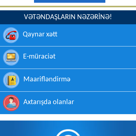
VƏTƏNDAŞLARIN NƏZƏRİNƏ!
Qaynar xətt
E-müraciət
Maarifləndirmə
Axtarışda olanlar