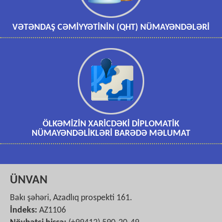
VƏTƏNDAŞ CƏMİYYƏTİNİN (QHT) NÜMAYƏNDƏLƏRİ
ÖLKƏMİZİN XARİCDƏKİ DİPLOMATİK
NÜMAYƏNDƏLİKLƏRİ BARƏDƏ MƏLUMAT
ÜNVAN
Bakı şəhəri, Azadlıq prospekti 161.
İndeks:
AZ1106