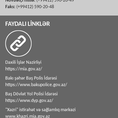
Növbətçi hissə:
(+99412) 590-20-49
Faks:
(+99412) 590-20-48
FAYDALI LİNKLƏR
Daxili İşlər Nazirliyi
https://mia.gov.az/
Bakı şəhər Baş Polis İdarəsi
https://www.bakupolice.gov.az/
Baş Dövlət Yol Polisi İdarəsi
https://www.dyp.gov.az/
"Xəzri" istirahət və sağlamlıq mərkəzi
www.khazri.mia.gov.az