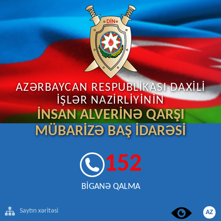
AZƏRBAYCAN RESPUBLİKASI DAXİLİ
İŞLƏR NAZİRLİYİNİN
İNSAN ALVERİNƏ QARŞI
MÜBARİZƏ BAŞ İDARƏSİ
152
BİGANƏ QALMA
Saytın xəritəsi
AZ