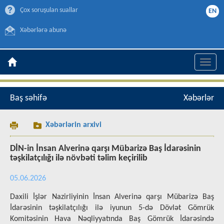
Çox soruşulan suallar
EN
Xəbərlərə abunə
Toggle
naviga
Baş səhifə
Xəbərlər
Xəbərlərin arxivi
DİN-in İnsan Alverinə qarşı Mübarizə Baş İdarəsinin
təşkilatçılığı ilə növbəti təlim keçirilib
05.06.2026
Daxili İşlər Nazirliyinin İnsan Alverinə qarşı Mübarizə Baş
İdarəsinin təşkilatçılığı ilə iyunun 5-də Dövlət Gömrük
Komitəsinin Hava Nəqliyyatında Baş Gömrük İdarəsində