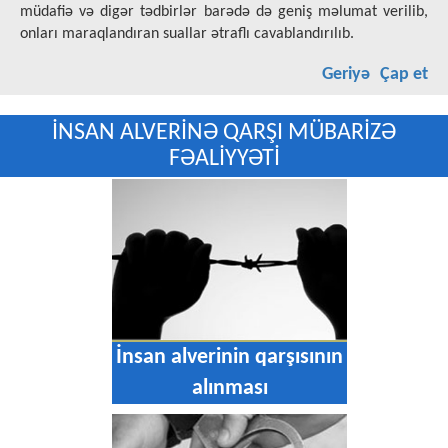
müdafiə və digər tədbirlər barədə də geniş məlumat verilib,
onları maraqlandıran suallar ətraflı cavablandırılıb.
Geriyə
Çap et
İNSAN ALVERİNƏ QARŞI MÜBARİZƏ
FƏALİYYƏTİ
san alverinin qarşısının
İn
alınması