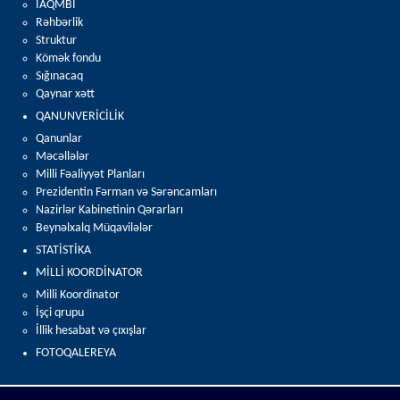
İAQMBİ
Rəhbərlik
Struktur
Kömək fondu
Sığınacaq
Qaynar xətt
QANUNVERİCİLİK
Qanunlar
Məcəllələr
Milli Fəaliyyət Planları
Prezidentin Fərman və Sərəncamları
Nazirlər Kabinetinin Qərarları
Beynəlxalq Müqavilələr
STATİSTİKA
MİLLİ KOORDİNATOR
Milli Koordinator
İşçi qrupu
İllik hesabat və çıxışlar
FOTOQALEREYA