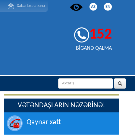
r
Xəbərlərə abunə
AZ
EN
152
BİGANƏ QALMA
VƏTƏNDAŞLARIN NƏZƏRİNƏ!
Qaynar xətt