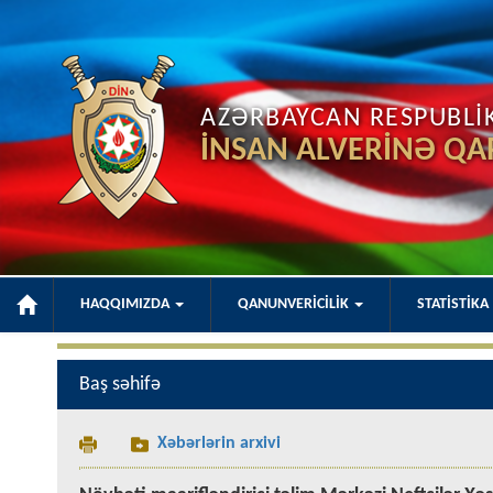
AZƏRBAYCAN RESPUBLİKA
İNSAN ALVERİNƏ QA
HAQQIMIZDA
QANUNVERİCİLİK
STATİSTİKA
Baş səhifə
Xəbərlərin arxivi