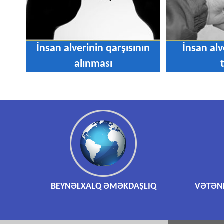
İnsan alverinin qarşısının
İnsan alv
alınması
BEYNƏLXALQ ƏMƏKDAŞLIQ
VƏTƏND