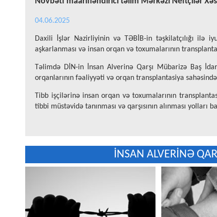
Növbəti maarifləndirici təlim Mərkəzi Neftçilər Xəs
04.06.2025
Daxili İşlər Nazirliyinin və TƏBİB-in təşkilatçılığı ilə
aşkarlanması və insan orqan və toxumalarının transplantas
Təlimdə DİN-in İnsan Alverinə Qarşı Mübarizə Baş İdar
orqanlarının fəaliyyəti və orqan transplantasiya sahəsində
Tibb işçilərinə insan orqan və toxumalarının transplantas
tibbi müstəvidə tanınması və qarşısının alınması yolları b
İNSAN ALVERİNƏ QAR