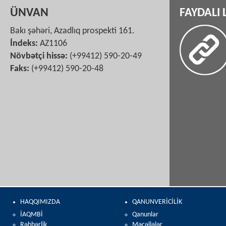
ÜNVAN
FAYDALI 
Bakı şəhəri, Azadlıq prospekti 161.
İndeks:
AZ1106
Növbətçi hissə:
(+99412) 590-20-49
Faks:
(+99412) 590-20-48
HAQQIMIZDA
QANUNVERİCİLİK
İAQMBİ
Qanunlar
Rəhbərlik
Məcəllələr