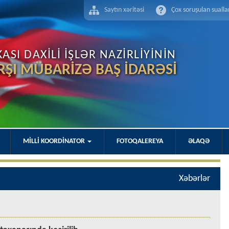
Saytın xəritəsi
Çox soruşulan sualla
SI DAXİLİ İŞLƏR NAZİRLİYİNİN
RŞI MÜBARİZƏ BAŞ İDARƏSİ
MİLLİ KOORDİNATOR
FOTOQALEREYA
ƏLAQƏ
Xəbərlər