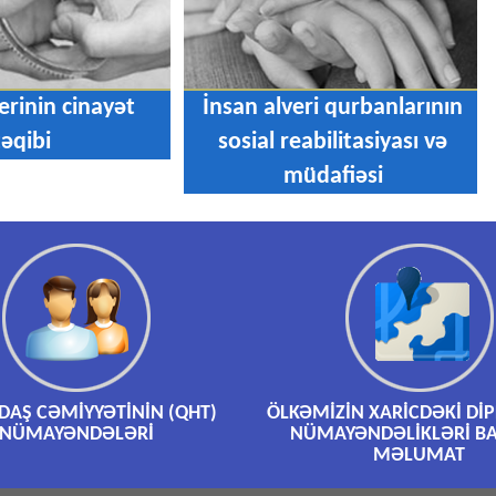
erinin cinayət
İnsan alveri qurbanlarının
təqibi
sosial reabilitasiyası və
müdafiəsi
AŞ CƏMİYYƏTİNİN (QHT)
ÖLKƏMİZİN XARİCDƏKİ Dİ
NÜMAYƏNDƏLƏRİ
NÜMAYƏNDƏLİKLƏRİ B
MƏLUMAT