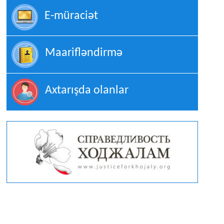
E-müraciət
Maarifləndirmə
Axtarışda olanlar