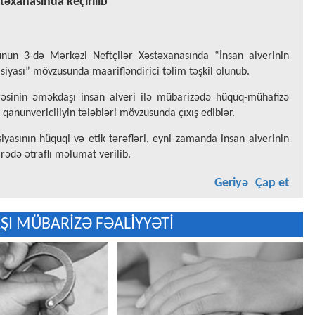
təxanasında keçirilib
 iyunun 3-də Mərkəzi Neftçilər Xəstəxanasında “İnsan alverinin
iyası” mövzusunda maarifləndirici təlim təşkil olunub.
əsinin əməkdaşı insan alveri ilə mübarizədə hüquq-mühafizə
 qanunvericiliyin tələbləri mövzusunda çıxış ediblər.
iyasının hüquqi və etik tərəfləri, eyni zamanda insan alverinin
arədə ətraflı məlumat verilib.
Geriyə
Çap et
ŞI MÜBARİZƏ FƏALİYYƏTİ