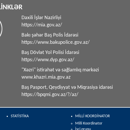
LİNKLƏR
Daxili İşlər Nazirliyi
https://mia.gov.az/
Bakı şəhər Baş Polis İdarəsi
https://www.bakupolice.gov.az/
Baş Dövlət Yol Polisi İdarəsi
https://www.dyp.gov.az/
"Xəzri" istirahət və sağlamlıq mərkəzi
www.khazri.mia.gov.az
Baş Pasport, Qeydiyyat və Miqrasiya idarəsi
https://bpqmi.gov.az/?/az/
STATİSTİKA
MİLLİ KOORDİNATOR
Milli Koordinator
İşçi qrupu