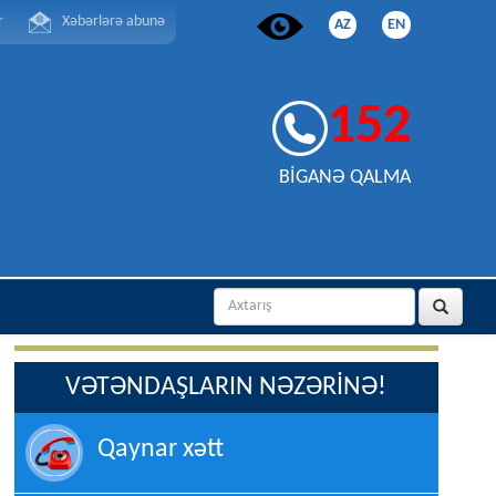
r
Xəbərlərə abunə
AZ
EN
152
BİGANƏ QALMA
VƏTƏNDAŞLARIN NƏZƏRİNƏ!
Qaynar xətt