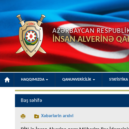
AZƏRBAYCAN RESPUBLİKA
İNSAN ALVERİNƏ QA
HAQQIMIZDA
QANUNVERİCİLİK
STATİSTİKA
Baş səhifə
Xəbərlərin arxivi