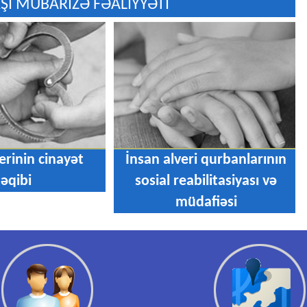
ŞI MÜBARİZƏ FƏALİYYƏTİ
erinin cinayət
İnsan alveri qurbanlarının
təqibi
sosial reabilitasiyası və
müdafiəsi