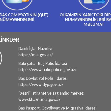
AŞ CƏMİYYƏTİNİN (QHT)
ÖLKƏMİZİN XARİCDƏKİ Dİ
NÜMAYƏNDƏLƏRİ
NÜMAYƏNDƏLİKLƏRİ B
MƏLUMAT
LİNKLƏR
Daxili İşlər Nazirliyi
https://mia.gov.az/
Bakı şəhər Baş Polis İdarəsi
https://www.bakupolice.gov.az/
Baş Dövlət Yol Polisi İdarəsi
https://www.dyp.gov.az/
"Xəzri" istirahət və sağlamlıq mərkəzi
www.khazri.mia.gov.az
Baş Pasport, Qeydiyyat və Miqrasiya idarəsi