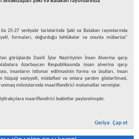
in əməkdaşları Şəki və Balakən rayonlarında
ığı ilə 25-27 sentyabr tarixlərində Şəki və Balakən rayonlarında
yyəti, formaları, doğurduğu təhlükələr və onunla mübarizə”
ilən görüşlərdə Daxili İşlər Nazirliyinin İnsan Alverinə qarşı
əbələrə Azərbaycan Respublikasında insan alverinə qarşı
sı, insanların istismar edilməsinin forma və üsulları, insan
nın hüquqi vəziyyəti, müdafiəsi və onlara yardım göstərilməsi,
orunmaq mövzularında maarifləndirici məlumatlar vermişlər.
iştirakçılara maarifləndirici bukletlər paylanılmışdır.
Geriyə
Çap et