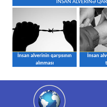
İNSAN ALVERİNƏ QAR
İnsan alverinin qarşısının
İnsan alv
alınması