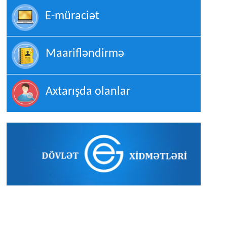
E-müraciət
Maarifləndirmə
Axtarışda olanlar