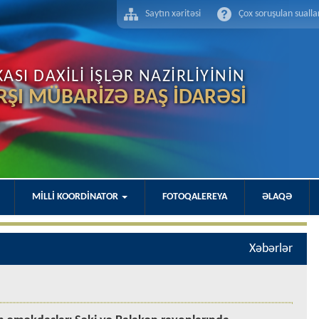
Saytın xəritəsi
Çox soruşulan sualla
SI DAXİLİ İŞLƏR NAZİRLİYİNİN
RŞI MÜBARİZƏ BAŞ İDARƏSİ
MİLLİ KOORDİNATOR
FOTOQALEREYA
ƏLAQƏ
Xəbərlər