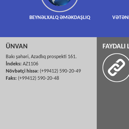
BEYNƏLXALQ ƏMƏKDAŞLIQ
VƏTƏND
ÜNVAN
FAYDALI 
Bakı şəhəri, Azadlıq prospekti 161.
İndeks:
AZ1106
Növbətçi hissə:
(+99412) 590-20-49
Faks:
(+99412) 590-20-48