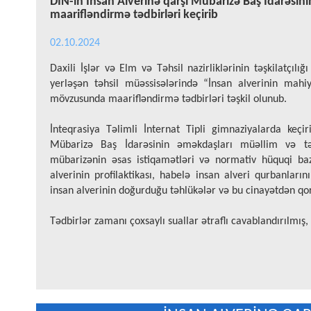
DİN-in İnsan Alverinə qarşı Mübarizə Baş İdarəsin
maarifləndirmə tədbirləri keçirib
02.10.2024
Daxili İşlər və Elm və Təhsil nazirliklərinin təşkilatçıl
yerləşən təhsil müəssisələrində “İnsan alverinin mahi
mövzusunda maarifləndirmə tədbirləri təşkil olunub.
İnteqrasiya Təlimli İnternat Tipli gimnaziyalarda keçir
Mübarizə Baş İdarəsinin əməkdaşları müəllim və təl
mübarizənin əsas istiqamətləri və normativ hüquqi baza
alverinin profilaktikası, habelə insan alveri qurbanları
insan alverinin doğurduğu təhlükələr və bu cinayətdən q
Tədbirlər zamanı çoxsaylı suallar ətraflı cavablandırılmış, 